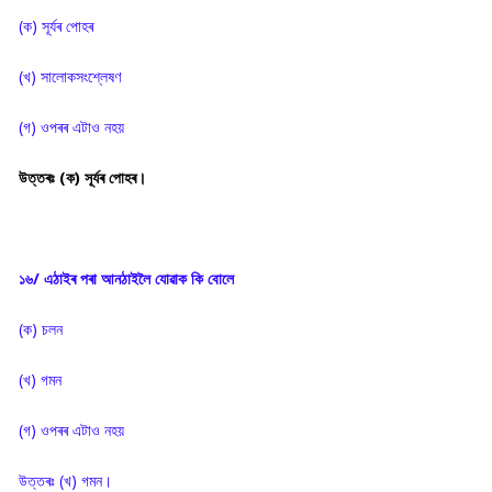
(ক) সূৰ্যৰ পোহৰ
(খ) সালোকসংশ্লেষণ
(গ) ওপৰৰ এটাও নহয়
উত্তৰঃ (ক) সূৰ্যৰ পোহৰ।
১৬/ এঠাইৰ পৰা আনঠাইলৈ যোৱাক কি বোলে
(ক) চলন
(খ) গমন
(গ) ওপৰৰ এটাও নহয়
উত্তৰঃ (খ) গমন।