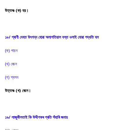
উত্তৰঃ (ক) হয়।
১৮/ প্ৰাণী দেহত উৎপন্ন হোৱা অলাগতিয়াল বস্ত ওলাই যোৱা পদ্ধতি হল
(ক) পাচন
(খ) ৰেচন
(গ) শ্বসন
উত্তৰঃ (খ) ৰেচন।
১৯/ লাজুকীলতাই কি উদ্দীপকৰ প্ৰতি সঁহাৰি জনায়