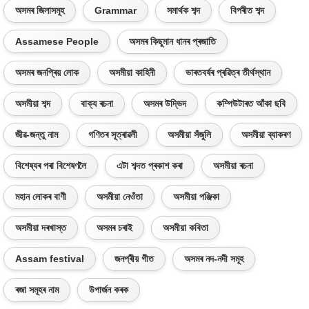
অসমৰ জিলাসমূহ
Grammar
সমাৰ্থক শব্দ
বিপৰীত শব্দ
Assamese People
অসমৰ কিছুমান ধানৰ প্ৰজাতি
অসমৰ জনপ্ৰিয় লোক
অসমীয়া কাহিনী
ভাৰতবৰ্ষৰ প্ৰৱিত্ৰ তীৰ্থস্থান
অসমীয়া শব্দ
বাক্য ৰচনা
অসমৰ উদ্ভিদ
কম্পিউটাৰত আঁকা ছবি
জীৱ-জন্তু নাম
গণিতৰ সূত্ৰাৱলী
অসমীয়া সঁজুলি
অসমীয়া ব্যাকৰণ
বিশেষ্যৰ পৰা বিশেষণলৈ
এটা শব্দত প্ৰকাশ কৰা
অসমীয়া ৰচনা
মহান লোকৰ বাণী
অসমীয়া নেওঁতা
অসমীয়া পঞ্জিকা
অসমীয়া দৰখাস্ত
অসমৰ চৰাই
অসমীয়া কবিতা
Assam festival
জনপ্ৰীয় গীত
অসমৰ নদ-নদী সমূহ
ৰজা সমূহৰ নাম
উপাৰ্জন কৰক