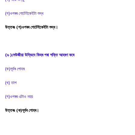
(গ)ওপৰৰ গোটেইকেইটা শুদ্ধ
উত্তৰঃ (গ)ওপৰৰ গোটেইকেইটা শুদ্ধ।
(৬ )সেউজীয়া উদ্ভিদে কিহৰ পৰা শক্তি আহৰণ কৰে
(ক)সূৰ্যৰ পোহৰ
(খ) তাপ
(গ)ওপৰৰ এটাও নহয়
উত্তৰঃ (ক)সূৰ্যৰ পোহৰ।