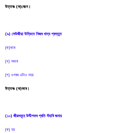
উত্তৰঃ (ক)ৰেচন।
(৯) সেউজীয়া উদ্ভিদে নিজৰ খাদ্য প্ৰস্তুত
(ক)কৰে
(খ) নকৰে
(গ) ওপৰৰ এটাও নহয়
উত্তৰঃ (ক)কৰে।
(১০) জীৱসমূহে উদ্দীপকৰ প্ৰতি সঁহাৰি জনায়
(ক) হয়