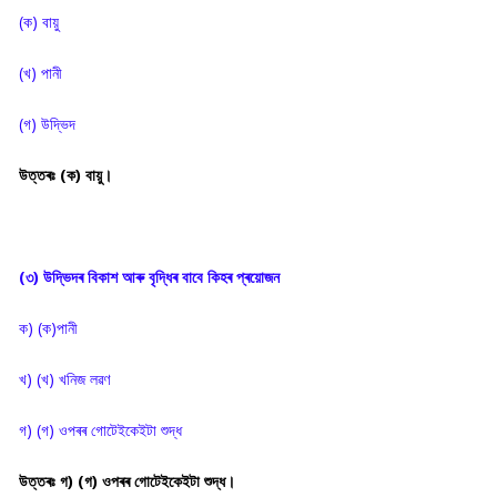
(ক) বায়ু
(খ) পানী
(গ) উদ্ভিদ
উত্তৰঃ (ক) বায়ু।
(৩) উদ্ভিদৰ বিকাশ আৰু বৃদ্ধিৰ বাবে কিহৰ প্ৰয়োজন
ক) (ক)পানী
খ) (খ) খনিজ লৱণ
গ) (গ) ওপৰৰ গোটেইকেইটা শুদ্ধ
উত্তৰঃ গ) (গ) ওপৰৰ গোটেইকেইটা শুদ্ধ।