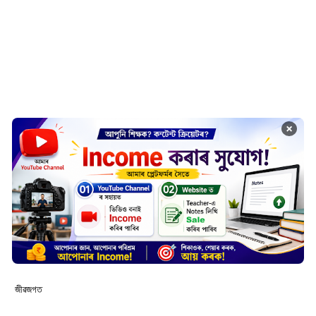
×
জীৱজগত