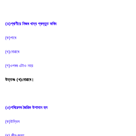
(৪)প্ৰাণীয়ে নিজৰ খাদ্য প্ৰস্তুত কৰিব
(ক)পাৰে
(খ)নোৱাৰে
(গ)ওপৰৰ এটাও নহয়
উত্তৰঃ (খ)নোৱাৰে।
(৫)পৰিৱেশৰ জৈৱিক উপাদান হল
(ক)উদ্ভিদ
(খ) জীৱ-জন্তু