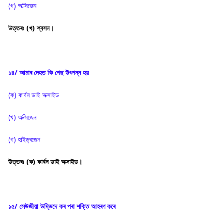
(গ) অক্সিজেন
উত্তৰঃ (খ) শ্বসন।
১৪/ আমাৰ দেহত কি গেছ উৎপন্ন হয়
(ক) কাৰ্বন ডাই অক্সাইড
(খ) অক্সিজেন
(গ) হাইড্ৰজেন
উত্তৰঃ (ক) কাৰ্বন ডাই অক্সাইড।
১৫/ সেউজীয়া উদ্ভিদে কৰ পৰা শক্তি আহৰণ কৰে