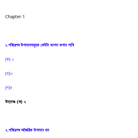
Chapter-1
১.পৰিৱেশৰ উপাদানসমূহক কেইটা ভাগত ভগাব পাৰি
(ক) ২
(খ)৩
(গ)৪
উত্তৰঃ (ক) ২
২.পৰিৱেশৰ অজৈৱিক উপাদান হল