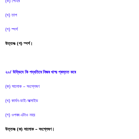
(ক) পোহৰ
(খ) তাপ
(গ) স্পৰ্শ
উত্তৰঃ (গ) স্পৰ্শ।
২০/ উদ্ভিদে কি পদ্ধতিৰে নিজৰ খাদ্য় প্ৰস্তত কৰে
(ক) সালোক – সংশ্লেষণ
(খ) কাৰ্বন-ডাই-অক্সাইড
(গ) ওপৰৰ এটাও নহয়
উত্তৰঃ (ক) সালোক – সংশ্লেষণ।