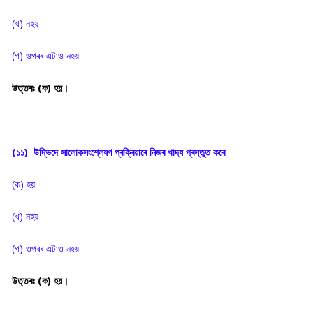
(খ) নহয়
(গ) ওপৰৰ এটাও নহয়
উত্তৰঃ (ক) হয়।
(১১) উদ্ভিদে সালোকসংশ্লেষণ প্ৰক্ৰিয়াৰে নিজৰ খাদ্য প্ৰস্তুত কৰে
(ক) হয়
(খ) নহয়
(গ) ওপৰৰ এটাও নহয়
উত্তৰঃ (ক) হয়।