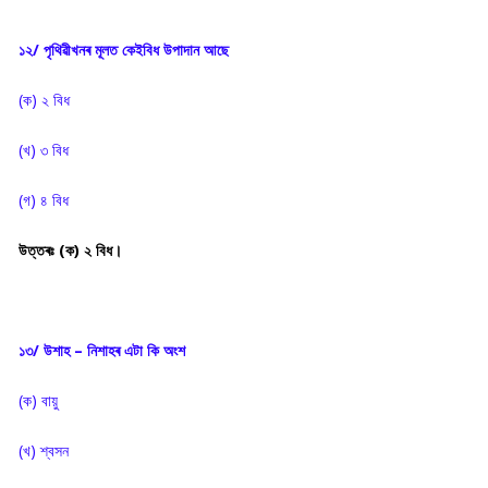
১২/ পৃথিৱীখনৰ মূলত কেইবিধ উপাদান আছে
(ক) ২ বিধ
(খ) ৩ বিধ
(গ) ৪ বিধ
উত্তৰঃ (ক) ২ বিধ।
১৩/ উশাহ – নিশাহৰ এটা কি অংশ
(ক) বায়ু
(খ) শ্বসন