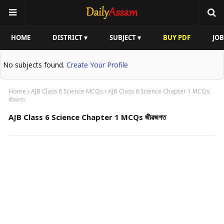
HOME
DISTRICT ▾
SUBJECT ▾
BUY PDF
JOB
No subjects found.
Create Your Profile
Home
AJB Class 6 Science MCQs
AJB Class 6 Science Chapter 1 MCQs
জীৱজগত
AJB Class 6 Science Chapter 1 MCQs জীৱজগত