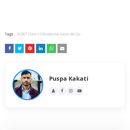
Tags:
SCERT Class 10 Boisitrmai Axom MCQs
Puspa Kakati