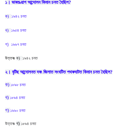
১। ভাৰত ত্য়াগ আন্দোলন কিমান চনত হৈছিল?
ক)
১৯৪২ চনত
খ)
১৯৫৪ চনত
গ) ১৯৬৭ চনত
উত্তৰঃ
ক)
১৯৪২ চনত
২। বৃটিছ আন্দোলনত দৰং জিলাত সংঘটিত পথৰুঘাটত কিমান চনত হৈছিল?
ক)
১৮৯৮ চনত
খ)
১৮৯৪ চনত
গ)
১৯৯০ চনত
খ)
উত্তৰঃ
১৮৯৪ চনত