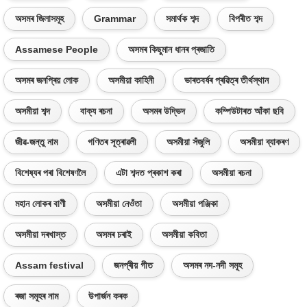
অসমৰ জিলাসমূহ
Grammar
সমাৰ্থক শব্দ
বিপৰীত শব্দ
Assamese People
অসমৰ কিছুমান ধানৰ প্ৰজাতি
অসমৰ জনপ্ৰিয় লোক
অসমীয়া কাহিনী
ভাৰতবৰ্ষৰ প্ৰৱিত্ৰ তীৰ্থস্থান
অসমীয়া শব্দ
বাক্য ৰচনা
অসমৰ উদ্ভিদ
কম্পিউটাৰত আঁকা ছবি
জীৱ-জন্তু নাম
গণিতৰ সূত্ৰাৱলী
অসমীয়া সঁজুলি
অসমীয়া ব্যাকৰণ
বিশেষ্যৰ পৰা বিশেষণলৈ
এটা শব্দত প্ৰকাশ কৰা
অসমীয়া ৰচনা
মহান লোকৰ বাণী
অসমীয়া নেওঁতা
অসমীয়া পঞ্জিকা
অসমীয়া দৰখাস্ত
অসমৰ চৰাই
অসমীয়া কবিতা
Assam festival
জনপ্ৰীয় গীত
অসমৰ নদ-নদী সমূহ
ৰজা সমূহৰ নাম
উপাৰ্জন কৰক