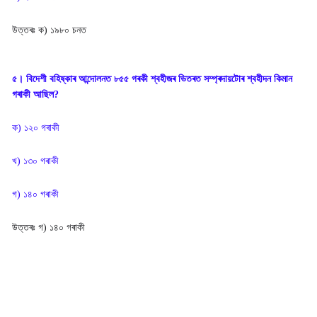
উত্তৰঃ
ক) ১৯৮০ চনত
৫। বিদেশী বহিষ্কাৰ আন্দোলনত ৮৫৫ গৰকী শ্বহীজৰ ভিতৰত সম্প্ৰদায়টোৰ শ্বহীদন কিমান
গৰাকী আছিল?
ক) ১২০ গৰাকী
খ) ১৩০ গৰাকী
গ) ১৪০ গৰাকী
উত্তৰঃ
গ) ১৪০ গৰাকী