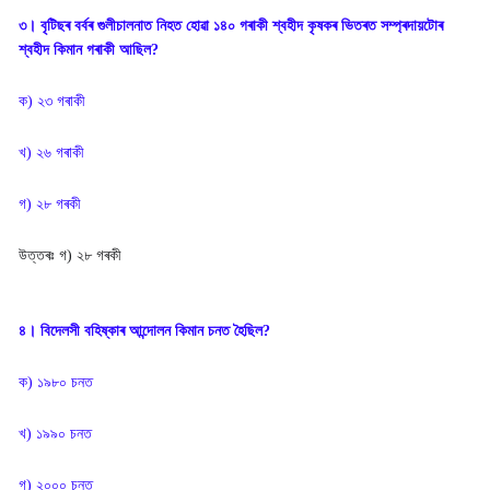
৩। বৃটিছৰ বৰ্বৰ গুলীচালনাত নিহত হোৱা ১৪০ গৰাকী শ্বহীদ কৃষকৰ ভিতৰত সম্প্ৰদায়টোৰ
শ্বহীদ কিমান গৰাকী আছিল?
ক) ২৩ গৰাকী
খ) ২৬ গৰাকী
গ) ২৮ গৰকী
উত্তৰঃ
গ) ২৮ গৰকী
৪। বিদেলসী বহিষ্কাৰ আন্দোলন কিমান চনত হৈছিল?
ক) ১৯৮০ চনত
খ) ১৯৯০ চনত
গ) ২০০০ চনত