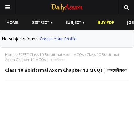
HOME
DISTRICT ▾
SUBJECT ▾
BUY PDF
JOB
No subjects found.
Create Your Profile
Home
SCERT Class 10 Boisitrmai Axom MCQs
Class 10 Boisitrmai
Axom Chapter 12 MCQs | নাথযোগীসকল
Class 10 Boisitrmai Axom Chapter 12 MCQs | নাথযোগীসকল