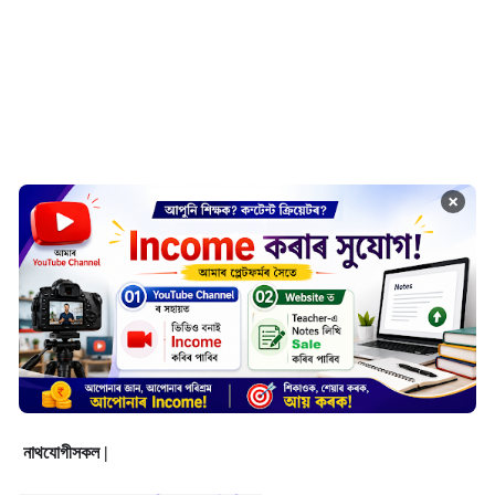
×
নাথযোগীসকল |