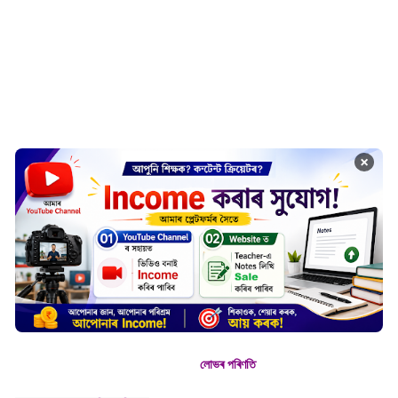
×
লোভৰ পৰিণতি