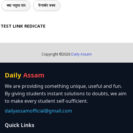
ৰজা সমূহৰ নাম
উপাৰ্জন কৰক
TEST LINK REDICATE
Copyright ©
2026
Daily Assam
Daily
Assam
We are providing something unique, useful and fun.
By giving students instant solutions to doubts, we aim
to make every student self-sufficient.
dailyassamofficial@gmail.com
Quick Links