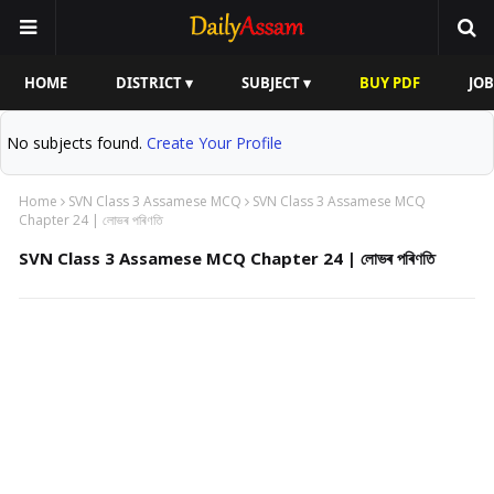
HOME
DISTRICT ▾
SUBJECT ▾
BUY PDF
JOB
No subjects found.
Create Your Profile
Home
SVN Class 3 Assamese MCQ
SVN Class 3 Assamese MCQ
Chapter 24 | লোভৰ পৰিণতি
SVN Class 3 Assamese MCQ Chapter 24 | লোভৰ পৰিণতি