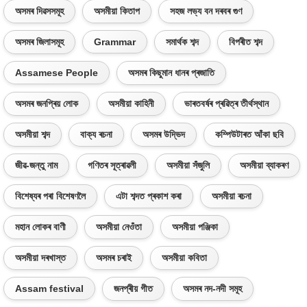
অসমৰ দিৱসসমূহ
অসমীয়া কিতাপ
সহজ লভ্য বন দৰবৰ গুণ
অসমৰ জিলাসমূহ
Grammar
সমাৰ্থক শব্দ
বিপৰীত শব্দ
Assamese People
অসমৰ কিছুমান ধানৰ প্ৰজাতি
অসমৰ জনপ্ৰিয় লোক
অসমীয়া কাহিনী
ভাৰতবৰ্ষৰ প্ৰৱিত্ৰ তীৰ্থস্থান
অসমীয়া শব্দ
বাক্য ৰচনা
অসমৰ উদ্ভিদ
কম্পিউটাৰত আঁকা ছবি
জীৱ-জন্তু নাম
গণিতৰ সূত্ৰাৱলী
অসমীয়া সঁজুলি
অসমীয়া ব্যাকৰণ
বিশেষ্যৰ পৰা বিশেষণলৈ
এটা শব্দত প্ৰকাশ কৰা
অসমীয়া ৰচনা
মহান লোকৰ বাণী
অসমীয়া নেওঁতা
অসমীয়া পঞ্জিকা
অসমীয়া দৰখাস্ত
অসমৰ চৰাই
অসমীয়া কবিতা
Assam festival
জনপ্ৰীয় গীত
অসমৰ নদ-নদী সমূহ