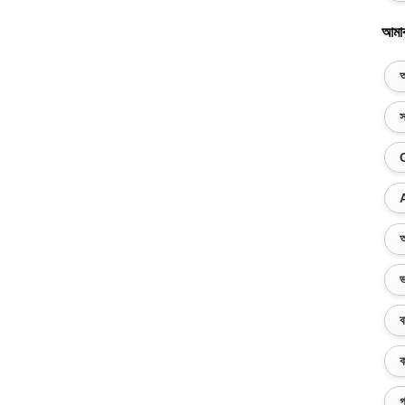
আমা
অ
স
অ
ভ
ব
ক
গ