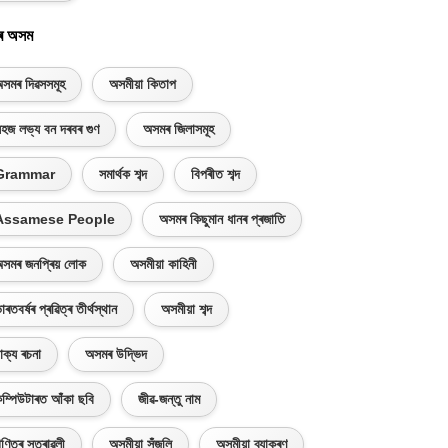
ৰ অসম
সমৰ দিৱসসমূহ
অসমীয়া কিতাপ
হজ লভ্য বন দৰবৰ গুণ
অসমৰ জিলাসমূহ
Grammar
সমাৰ্থক শব্দ
বিপৰীত শব্দ
Assamese People
অসমৰ কিছুমান ধানৰ প্ৰজাতি
সমৰ জনপ্ৰিয় লোক
অসমীয়া কাহিনী
াৰতবৰ্ষৰ প্ৰৱিত্ৰ তীৰ্থস্থান
অসমীয়া শব্দ
াক্য ৰচনা
অসমৰ উদ্ভিদ
ম্পিউটাৰত আঁকা ছবি
জীৱ-জন্তু নাম
ণিতৰ সূত্ৰাৱলী
অসমীয়া সঁজুলি
অসমীয়া ব্যাকৰণ