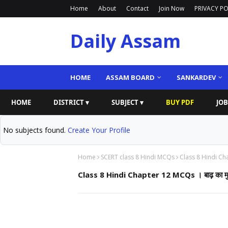
Home
About
Contact
Join Now
PRIVACY PO
Daily Assam
HOME
ASSAM BOARD
SANKARDEV
HOME
DISTRICT ▾
SUBJECT ▾
BUY PDF
JOB
No subjects found.
Create Your Profile
Home
SCERT class 8 Hindi MCQs
Class 8 Hindi Cha
Class 8 Hindi Chapter 12 MCQs । बाढ़ का म