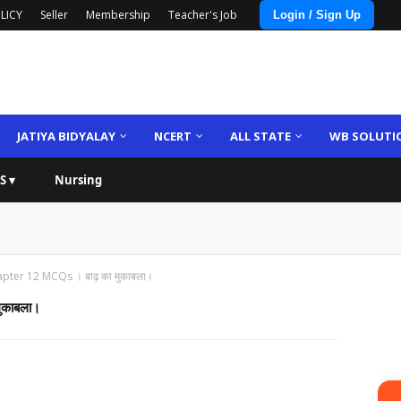
LICY
Seller
Membership
Teacher's Job
Login / Sign Up
JATIYA BIDYALAY
NCERT
ALL STATE
WB SOLUTI
S ▾
Nursing
pter 12 MCQs । बाढ़ का मुकाबला।
ुकाबला।