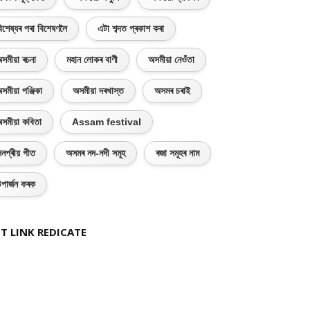
িশেষ্যৰ পৰা বিশেষণলৈ
এটা শব্দত প্ৰকাশ কৰা
সমীয়া ৰচনা
মহান লোকৰ বাণী
অসমীয়া নেওঁতা
সমীয়া পঞ্জিকা
অসমীয়া দৰখাস্ত
অসমৰ চৰাই
সমীয়া কবিতা
Assam festival
নপ্ৰীয় গীত
অসমৰ নদ-নদী সমূহ
ৰজা সমূহৰ নাম
পাৰ্জন কৰক
T LINK REDICATE