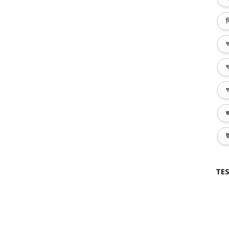
ব
অ
অ
অ
জ
উ
TES