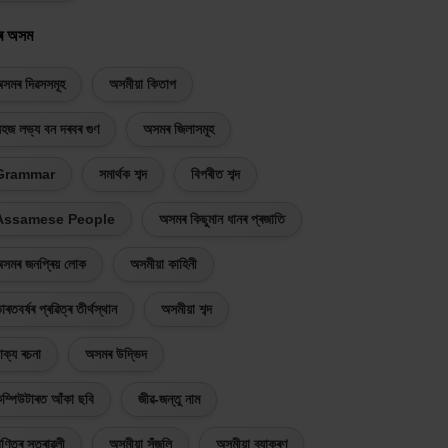
ৰ অসম
সমৰ দিৱসসমূহ
অসমীয়া কিতাপ
হজ লভ্য বন দৰবৰ গুণ
অসমৰ জিলাসমূহ
Grammar
সমাৰ্থক শব্দ
বিপৰীত শব্দ
Assamese People
অসমৰ কিছুমান ধানৰ প্ৰজাতি
সমৰ জনপ্ৰিয় লোক
অসমীয়া কাহিনী
াৰতবৰ্ষৰ প্ৰৱিত্ৰ তীৰ্থস্থান
অসমীয়া শব্দ
াক্য ৰচনা
অসমৰ উদ্ভিদ
ম্পিউটাৰত আঁকা ছবি
জীৱ-জন্তু নাম
ণিতৰ সূত্ৰাৱলী
অসমীয়া সঁজুলি
অসমীয়া ব্যাকৰণ