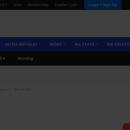
LICY
Seller
Membership
Teacher's Job
Login / Sign Up
JATIYA BIDYALAY
NCERT
ALL STATE
WB SOLUTI
S ▾
Nursing
ter 3। मैडम मेरी क्यूरी।