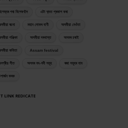
িশেষ্যৰ পৰা বিশেষণলৈ
এটা শব্দত প্ৰকাশ কৰা
সমীয়া ৰচনা
মহান লোকৰ বাণী
অসমীয়া নেওঁতা
সমীয়া পঞ্জিকা
অসমীয়া দৰখাস্ত
অসমৰ চৰাই
সমীয়া কবিতা
Assam festival
নপ্ৰীয় গীত
অসমৰ নদ-নদী সমূহ
ৰজা সমূহৰ নাম
পাৰ্জন কৰক
T LINK REDICATE