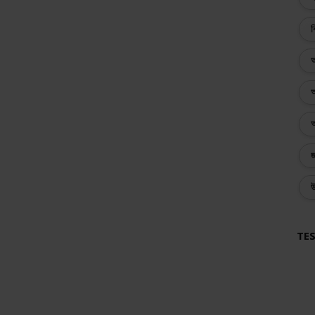
ব
অ
অ
অ
জ
উ
TES