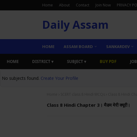
Home
About
Contact
Join Now
PRIVACY PO
Daily Assam
HOME
ASSAM BOARD
SANKARDEV
HOME
DISTRICT ▾
SUBJECT ▾
BUY PDF
JOB
No subjects found.
Create Your Profile
Home
SCERT class 8 Hindi MCQs
Class 8 Hindi Chap
Class 8 Hindi Chapter 3। मैडम मेरी क्यूरी।