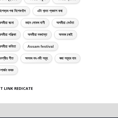
িশেষ্যৰ পৰা বিশেষণলৈ
এটা শব্দত প্ৰকাশ কৰা
সমীয়া ৰচনা
মহান লোকৰ বাণী
অসমীয়া নেওঁতা
সমীয়া পঞ্জিকা
অসমীয়া দৰখাস্ত
অসমৰ চৰাই
সমীয়া কবিতা
Assam festival
নপ্ৰীয় গীত
অসমৰ নদ-নদী সমূহ
ৰজা সমূহৰ নাম
পাৰ্জন কৰক
T LINK REDICATE