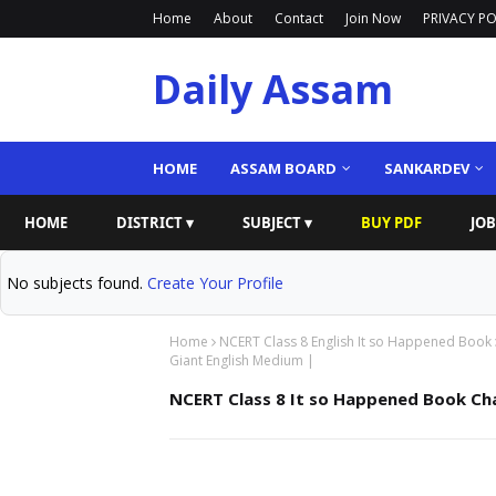
Home
About
Contact
Join Now
PRIVACY PO
Daily Assam
HOME
ASSAM BOARD
SANKARDEV
HOME
DISTRICT ▾
SUBJECT ▾
BUY PDF
JOB
No subjects found.
Create Your Profile
Home
NCERT Class 8 English It so Happened Book
Giant English Medium |
NCERT Class 8 It so Happened Book Cha