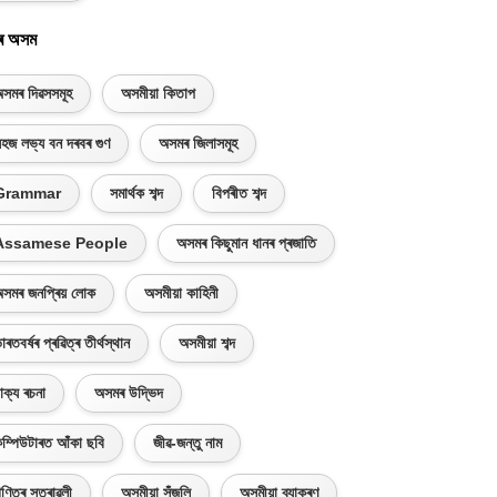
ৰ অসম
সমৰ দিৱসসমূহ
অসমীয়া কিতাপ
হজ লভ্য বন দৰবৰ গুণ
অসমৰ জিলাসমূহ
Grammar
সমাৰ্থক শব্দ
বিপৰীত শব্দ
Assamese People
অসমৰ কিছুমান ধানৰ প্ৰজাতি
সমৰ জনপ্ৰিয় লোক
অসমীয়া কাহিনী
াৰতবৰ্ষৰ প্ৰৱিত্ৰ তীৰ্থস্থান
অসমীয়া শব্দ
াক্য ৰচনা
অসমৰ উদ্ভিদ
ম্পিউটাৰত আঁকা ছবি
জীৱ-জন্তু নাম
ণিতৰ সূত্ৰাৱলী
অসমীয়া সঁজুলি
অসমীয়া ব্যাকৰণ