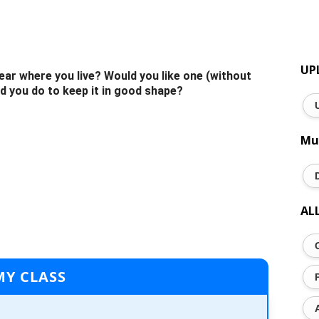
UP
ear where you live? Would you like one (without
d you do to keep it in good shape?
Mu
AL
MY CLASS