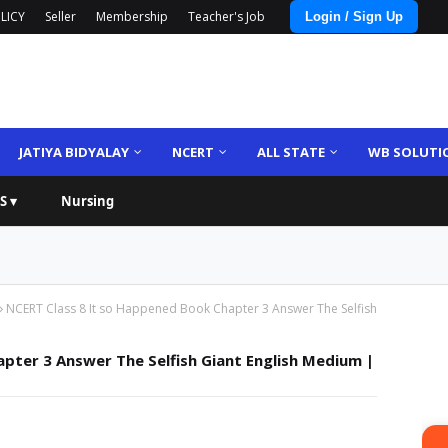
LICY
Seller
Membership
Teacher's Job
Login / Sign Up
JATIYA BIDYALAY
NCERT
ALL STATE
WB SOLUTI
S ▾
Nursing
NCERT Class 8 It so Happened Book Chapter 3 Answer The Selfish
pter 3 Answer The Selfish Giant English Medium |