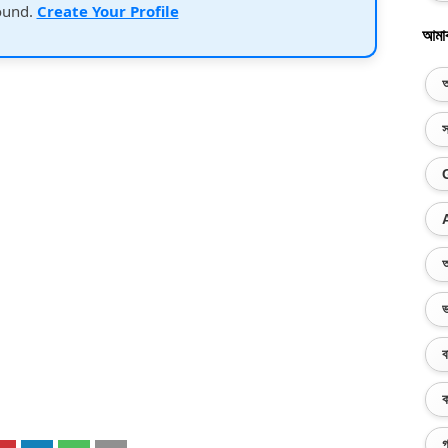
ound.
Create Your Profile
আমা
অ
স
অ
ভ
ব
ক
গ