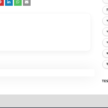
ব
অ
অ
অ
জ
উ
TES