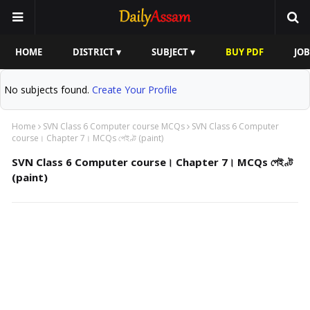
HOME
DISTRICT ▾
SUBJECT ▾
BUY PDF
JOB
No subjects found.
Create Your Profile
Home
SVN Class 6 Computer course MCQs
SVN Class 6 Computer
course। Chapter 7। MCQs পেইণ্ট (paint)
SVN Class 6 Computer course। Chapter 7। MCQs পেইণ্ট
(paint)