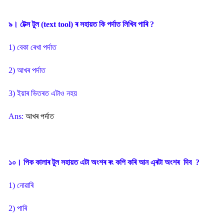
৯। টেক্স টুল (text tool) ৰ সহায়ত কি পৰ্দাত লিখিব পাৰি ?
1) বেকা ৰেখা পৰ্দাত
2) আখৰ পৰ্দাত
3) ইয়াৰ ভিতৰত এটাও নহয়
Ans:
আখৰ পৰ্দাত
১০। পিক কালাৰ টুল সহায়ত এটা অংশৰ ৰং কপি কৰি আন এ্ৰটা অংশৰ দিব ?
1) নোৱাৰি
2) পাৰি