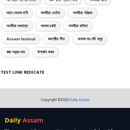
মহান লোকৰ বাণী
অসমীয়া নেওঁতা
অসমীয়া পঞ্জিকা
অসমীয়া দৰখাস্ত
অসমৰ চৰাই
অসমীয়া কবিতা
Assam festival
জনপ্ৰীয় গীত
অসমৰ নদ-নদী সমূহ
ৰজা সমূহৰ নাম
উপাৰ্জন কৰক
TEST LINK REDICATE
Copyright ©
2026
Daily Assam
Daily
Assam