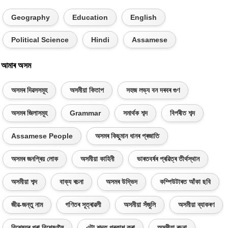
Geography
Education
English
Political Science
Hindi
Assamese
আমাৰ অসম
অসমৰ দিৱসসমূহ
অসমীয়া কিতাপ
সহজ লভ্য বন দৰবৰ গুণ
অসমৰ জিলাসমূহ
Grammar
সমাৰ্থক শব্দ
বিপৰীত শব্দ
Assamese People
অসমৰ কিছুমান ধানৰ প্ৰজাতি
অসমৰ জনপ্ৰিয় লোক
অসমীয়া কাহিনী
ভাৰতবৰ্ষৰ প্ৰৱিত্ৰ তীৰ্থস্থান
অসমীয়া শব্দ
বাক্য ৰচনা
অসমৰ উদ্ভিদ
কম্পিউটাৰত আঁকা ছবি
জীৱ-জন্তু নাম
গণিতৰ সূত্ৰাৱলী
অসমীয়া সঁজুলি
অসমীয়া ব্যাকৰণ
বিশেষ্যৰ পৰা বিশেষণলৈ
এটা শব্দত প্ৰকাশ কৰা
অসমীয়া ৰচনা