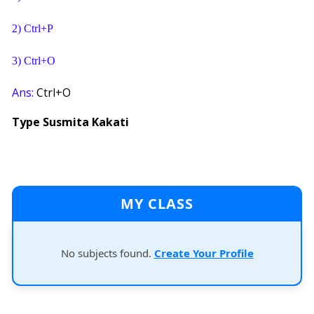
2) Ctrl+P
3) Ctrl+O
Ans:
Ctrl+O
Type Susmita Kakati
MY CLASS
No subjects found.
Create Your Profile