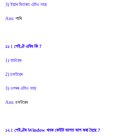
3) ইয়াৰ ভিতৰত এটাও নহয়
Ans:
পাৰি
১১। পেইণ্ট এবিধ কি ?
1) হাৰ্ডৱেৰ
2) চফটৱেৰ
3) ওপৰৰ এটাও নহয়
Ans:
চফটৱেৰ
১২। পেইণ্টৰ Window খনক কেইটা ভাগত ভাগ কৰা হৈছে ?