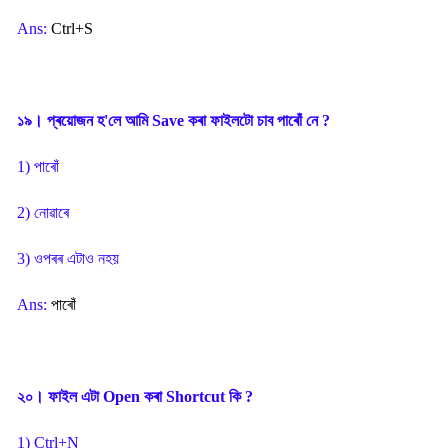
Ans:
Ctrl+S
১৯। প্ৰয়োজন হ'লে আমি Save কৰা ফাইলটো চাব পাৰোঁ নে ?
1) পাৰোঁ
2) নোৱাৰে
3) ওপৰৰ এটাও নহয়
Ans:
পাৰোঁ
২০। ফাইল এটা Open কৰা Shortcut কি ?
1) Ctrl+N