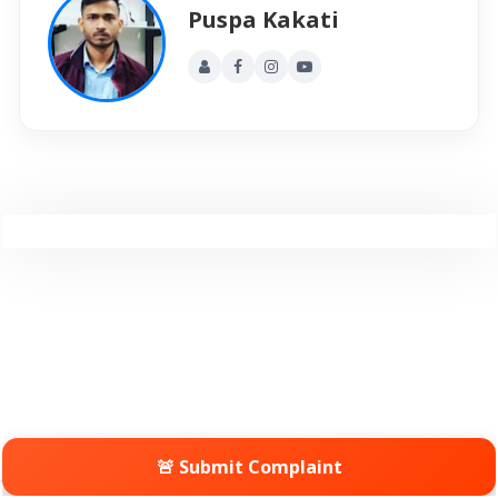
Puspa Kakati
🚨 Submit Complaint