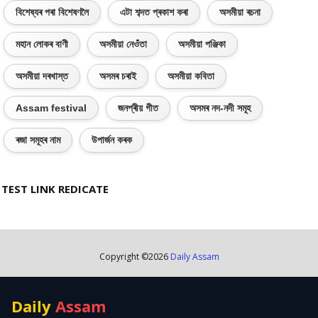
বিশেষ্যৰ পৰা বিশেষণলৈ
এটা শব্দত প্ৰকাশ কৰা
অসমীয়া ৰচনা
মহান লোকৰ বাণী
অসমীয়া নেওঁতা
অসমীয়া পঞ্জিকা
অসমীয়া দৰখাস্ত
অসমৰ চৰাই
অসমীয়া কবিতা
Assam festival
জনপ্ৰীয় গীত
অসমৰ নদ-নদী সমূহ
ৰজা সমূহৰ নাম
উপাৰ্জন কৰক
TEST LINK REDICATE
Copyright ©
2026
Daily Assam
Daily
Assam