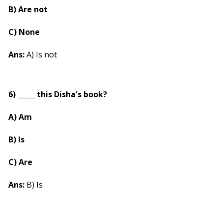
B) Are not
C) None
Ans:
A) Is not
6) _____ this Disha's book?
A) Am
B) Is
C) Are
Ans:
B) Is