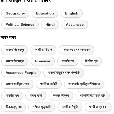
ALL SUBJECT SOLUTIONS
Geography
Education
English
Political Science
Hindi
Assamese
আমাৰ অসম
অসমৰ দিৱসসমূহ
অসমীয়া কিতাপ
সহজ লভ্য বন দৰবৰ গুণ
অসমৰ জিলাসমূহ
Grammar
সমাৰ্থক শব্দ
বিপৰীত শব্দ
Assamese People
অসমৰ কিছুমান ধানৰ প্ৰজাতি
অসমৰ জনপ্ৰিয় লোক
অসমীয়া কাহিনী
ভাৰতবৰ্ষৰ প্ৰৱিত্ৰ তীৰ্থস্থান
অসমীয়া শব্দ
বাক্য ৰচনা
অসমৰ উদ্ভিদ
কম্পিউটাৰত আঁকা ছবি
জীৱ-জন্তু নাম
গণিতৰ সূত্ৰাৱলী
অসমীয়া সঁজুলি
অসমীয়া ব্যাকৰণ