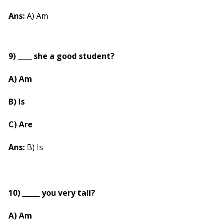
Ans:
A) Am
9) ____ she a good student?
A) Am
B) Is
C) Are
Ans:
B) Is
10) _____ you very tall?
A) Am