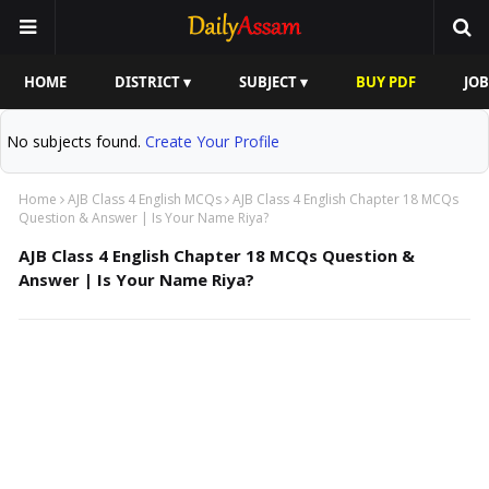
HOME
DISTRICT ▾
SUBJECT ▾
BUY PDF
JOB
No subjects found.
Create Your Profile
Home
AJB Class 4 English MCQs
AJB Class 4 English Chapter 18 MCQs
Question & Answer | Is Your Name Riya?
AJB Class 4 English Chapter 18 MCQs Question &
Answer | Is Your Name Riya?