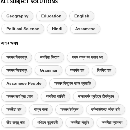
ALL SUBJECT SOLUTIONS
Geography
Education
English
Political Science
Hindi
Assamese
আমাৰ অসম
অসমৰ দিৱসসমূহ
অসমীয়া কিতাপ
সহজ লভ্য বন দৰবৰ গুণ
অসমৰ জিলাসমূহ
Grammar
সমাৰ্থক শব্দ
বিপৰীত শব্দ
Assamese People
অসমৰ কিছুমান ধানৰ প্ৰজাতি
অসমৰ জনপ্ৰিয় লোক
অসমীয়া কাহিনী
ভাৰতবৰ্ষৰ প্ৰৱিত্ৰ তীৰ্থস্থান
অসমীয়া শব্দ
বাক্য ৰচনা
অসমৰ উদ্ভিদ
কম্পিউটাৰত আঁকা ছবি
জীৱ-জন্তু নাম
গণিতৰ সূত্ৰাৱলী
অসমীয়া সঁজুলি
অসমীয়া ব্যাকৰণ