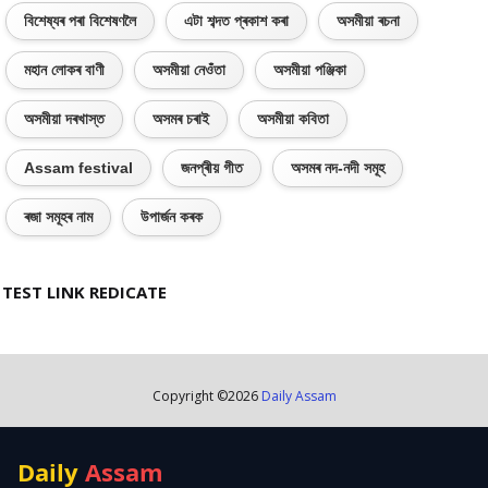
বিশেষ্যৰ পৰা বিশেষণলৈ
এটা শব্দত প্ৰকাশ কৰা
অসমীয়া ৰচনা
মহান লোকৰ বাণী
অসমীয়া নেওঁতা
অসমীয়া পঞ্জিকা
অসমীয়া দৰখাস্ত
অসমৰ চৰাই
অসমীয়া কবিতা
Assam festival
জনপ্ৰীয় গীত
অসমৰ নদ-নদী সমূহ
ৰজা সমূহৰ নাম
উপাৰ্জন কৰক
TEST LINK REDICATE
Copyright ©
2026
Daily Assam
Daily
Assam