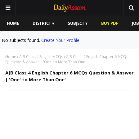
HOME
DISTRICT ▾
SUBJECT ▾
BUY PDF
JOB
No subjects found.
Create Your Profile
Home
AJB Class 4 English MCQs
AJB Class 4 English Chapter 6 MCQs
Question & Answer | 'One' to More Than One'
AJB Class 4 English Chapter 6 MCQs Question & Answer
| 'One' to More Than One'