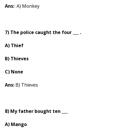
Ans:
A) Monkey
7) The police caught the four ___ .
A) Thief
B) Thieves
C) None
Ans:
B) Thieves
8) My father bought ten ___
A) Mango