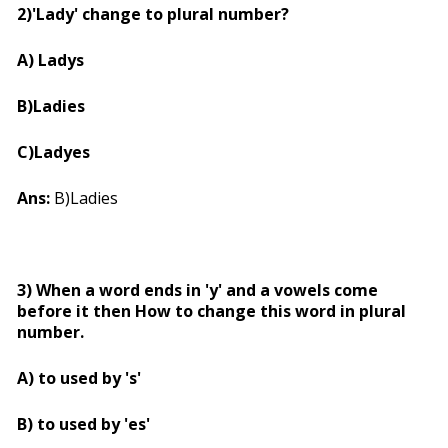
2)'Lady' change to plural number?
A) Ladys
B)Ladies
C)Ladyes
Ans:
B)Ladies
3) When a word ends in 'y' and a vowels come
before it then How to change this word in plural
number.
A) to used by 's'
B) to used by 'es'