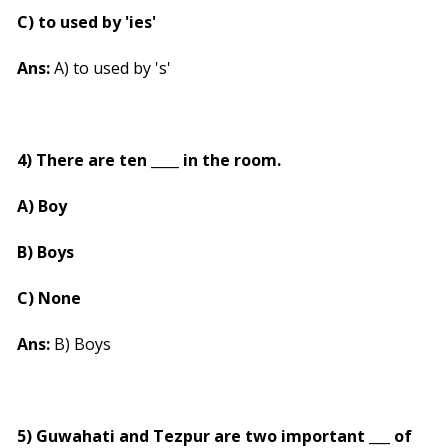
C) to used by 'ies'
Ans:
A) to used by 's'
4) There are ten ____ in the room.
A) Boy
B) Boys
C) None
Ans:
B) Boys
5) Guwahati and Tezpur are two important ___ of