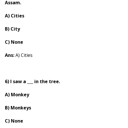
Assam.
A) Cities
B) City
C) None
Ans:
A) Cities
6) I saw a ___ in the tree.
A) Monkey
B) Monkeys
C) None