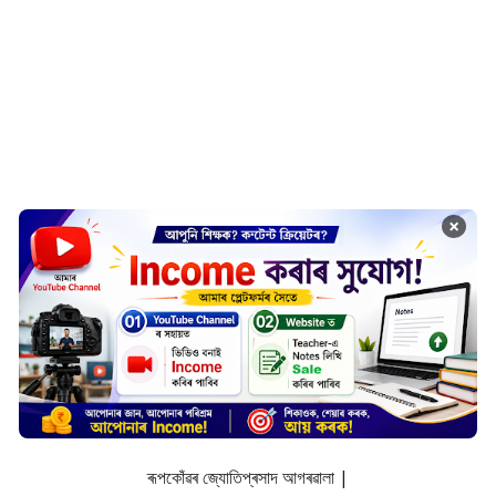
×
ৰূপকোঁৱৰ জ্যোতিপ্ৰসাদ আগৰৱালা |