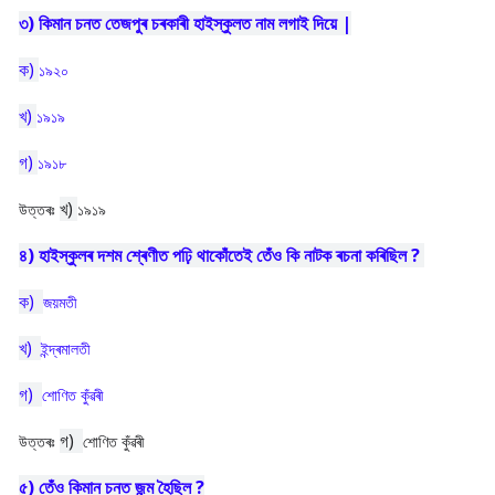
৩) কিমান চনত তেজপুৰ চৰকাৰী হাইস্কুলত নাম লগাই দিয়ে |
ক)
১৯২০
খ)
১৯১৯
গ)
১৯১৮
খ)
উত্তৰঃ
১৯১৯
৪) হাইস্কুলৰ দশম শ্ৰেণীত পঢ়ি থাকোঁতেই তেঁও কি নাটক ৰচনা কৰিছিল ?
ক)
জয়মতী
খ)
ইন্দ্ৰমালতী
গ)
শোণিত কুঁৱৰী
গ)
উত্তৰঃ
শোণিত কুঁৱৰী
৫) তেঁও কিমান চনত জন্ম হৈছিল ?