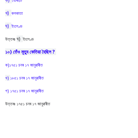
ক)
যোৰহাট
খ)
কলকাতা
ঘ)
ইংলেণ্ড
ঘ)
উত্তৰঃ
ইংলেণ্ড
১০) তেঁও মূত্যু কেতিয়া হৈছিল ?
ক)১৭৫১ চনৰ ১৭ জানুৱাৰীত
খ)
১৮৫১ চনৰ ১৭ জানুৱাৰীত
গ) ১৭৫১ চনৰ ১৭ জানুৱাৰীত
উত্তৰঃ ১৭৫১ চনৰ ১৭ জানুৱাৰীত