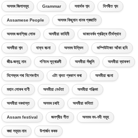
অসমৰ জিলাসমূহ
Grammar
সমাৰ্থক শব্দ
বিপৰীত শব্দ
Assamese People
অসমৰ কিছুমান ধানৰ প্ৰজাতি
অসমৰ জনপ্ৰিয় লোক
অসমীয়া কাহিনী
ভাৰতবৰ্ষৰ প্ৰৱিত্ৰ তীৰ্থস্থান
অসমীয়া শব্দ
বাক্য ৰচনা
অসমৰ উদ্ভিদ
কম্পিউটাৰত আঁকা ছবি
জীৱ-জন্তু নাম
গণিতৰ সূত্ৰাৱলী
অসমীয়া সঁজুলি
অসমীয়া ব্যাকৰণ
বিশেষ্যৰ পৰা বিশেষণলৈ
এটা শব্দত প্ৰকাশ কৰা
অসমীয়া ৰচনা
মহান লোকৰ বাণী
অসমীয়া নেওঁতা
অসমীয়া পঞ্জিকা
অসমীয়া দৰখাস্ত
অসমৰ চৰাই
অসমীয়া কবিতা
Assam festival
জনপ্ৰীয় গীত
অসমৰ নদ-নদী সমূহ
ৰজা সমূহৰ নাম
উপাৰ্জন কৰক