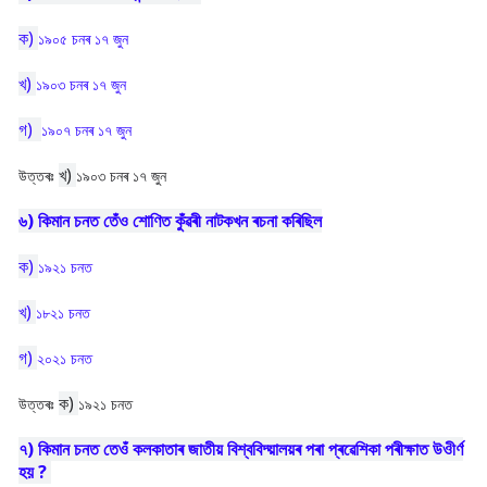
ক)
১৯০৫ চনৰ ১৭ জুন
খ)
১৯০৩ চনৰ ১৭ জুন
গ)
১৯০৭ চনৰ ১৭ জুন
খ)
উত্তৰঃ
১৯০৩ চনৰ ১৭ জুন
৬) কিমান চনত তেঁও শোণিত কুঁৱৰী নাটকখন ৰচনা কৰিছিল
ক)
১৯২১ চনত
খ)
১৮২১ চনত
গ)
২০২১ চনত
ক)
উত্তৰঃ
১৯২১ চনত
৭) কিমান চনত তেওঁ কলকাতাৰ জাতীয় বিশ্ববিদ্য়ালয়ৰ পৰা প্ৰৱেশিকা পৰীক্ষাত উওীৰ্ণ
হয় ?