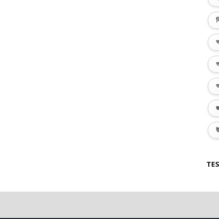
ব
অ
অ
অ
জ
উ
TES