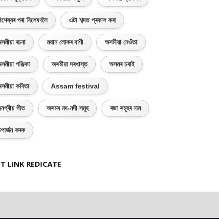
িশেষ্যৰ পৰা বিশেষণলৈ
এটা শব্দত প্ৰকাশ কৰা
সমীয়া ৰচনা
মহান লোকৰ বাণী
অসমীয়া নেওঁতা
সমীয়া পঞ্জিকা
অসমীয়া দৰখাস্ত
অসমৰ চৰাই
সমীয়া কবিতা
Assam festival
নপ্ৰীয় গীত
অসমৰ নদ-নদী সমূহ
ৰজা সমূহৰ নাম
পাৰ্জন কৰক
T LINK REDICATE