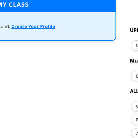
MY CLASS
ound.
Create Your Profile
UP
Mu
AL