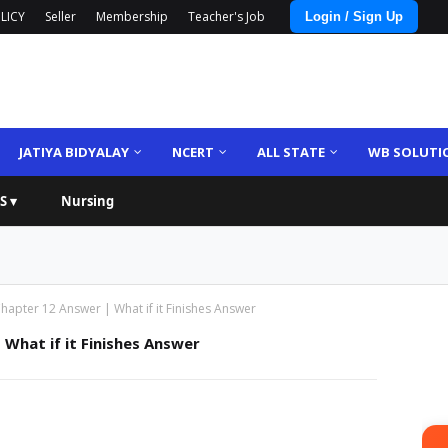
LICY
Seller
Membership
Teacher's Job
Login / Sign Up
JATIYA BIDYALAY
NCERT
ALL STATE
WB SOLUTI
S ▾
Nursing
hapter 12 Answer | What if it Finishes Answer
What if it Finishes Answer