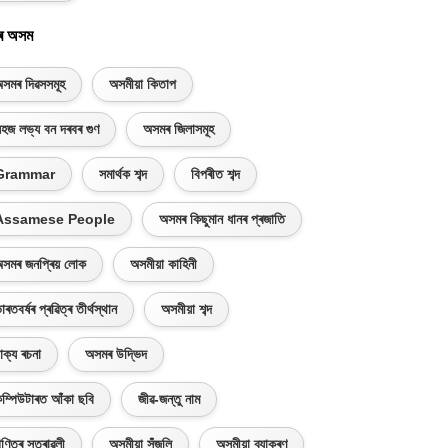
ৰ অসম
সমৰ দিৱসসমূহ
অসমীয়া কিতাপ
হজ লভ্য বন দৰবৰ গুণ
অসমৰ জিলাসমূহ
Grammar
সমাৰ্থক শব্দ
বিপৰীত শব্দ
Assamese People
অসমৰ কিছুমান ধানৰ প্ৰজাতি
সমৰ জনপ্ৰিয় লোক
অসমীয়া কাহিনী
াৰতবৰ্ষৰ প্ৰৱিত্ৰ তীৰ্থস্থান
অসমীয়া শব্দ
াক্য ৰচনা
অসমৰ উদ্ভিদ
ম্পিউটাৰত আঁকা ছবি
জীৱ-জন্তু নাম
ণিতৰ সূত্ৰাৱলী
অসমীয়া সঁজুলি
অসমীয়া ব্যাকৰণ