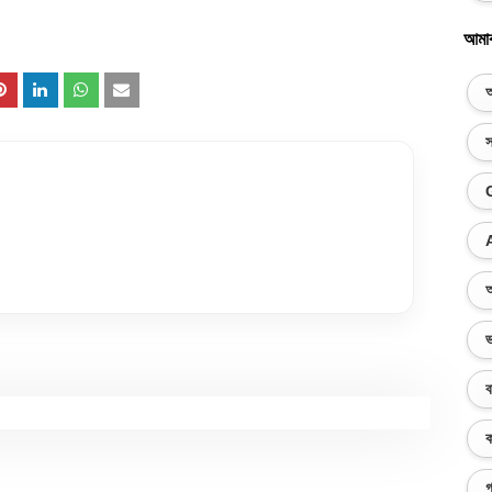
আমা
অ
স
অ
ভ
ব
ক
গ