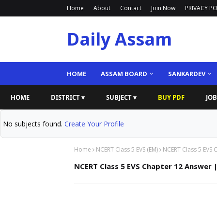
Home
About
Contact
Join Now
PRIVACY PO
Daily Assam
HOME
ASSAM BOARD
SANKARDEV
HOME
DISTRICT ▾
SUBJECT ▾
BUY PDF
JOB
No subjects found.
Create Your Profile
Home
NCERT Class 5 EVS (EM)
NCERT Class 5 EVS C
NCERT Class 5 EVS Chapter 12 Answer | 