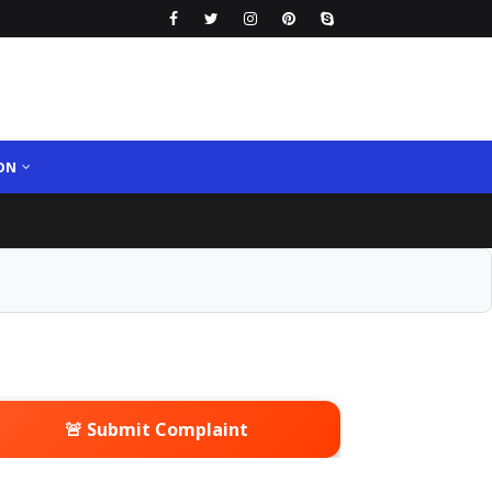
ON
🚨 Submit Complaint