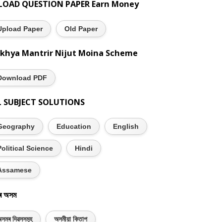
LOAD QUESTION PAPER Earn Money
Upload Paper
Old Paper
khya Mantrir Nijut Moina Scheme
Download PDF
L SUBJECT SOLUTIONS
Geography
Education
English
Political Science
Hindi
Assamese
ৰ অসম
সমৰ দিৱসসমূহ
অসমীয়া কিতাপ