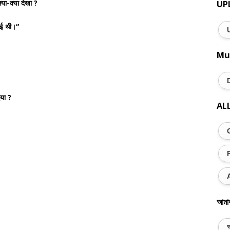
या-क्या देखा ?
UP
गई थी।“
Mu
िया ?
AL
?
আমা
অ