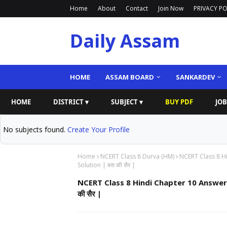
Home
About
Contact
Join Now
PRIVACY PO
Daily Assam
HOME
ASSAM BOARD
SANKARDEV
HOME
DISTRICT ▾
SUBJECT ▾
BUY PDF
JOB
No subjects found.
Create Your Profile
Home
NCERT Class 8 Durva (HM)
NCERT Class 8 Hi
Solution | बस की सैर |
NCERT Class 8 Hindi Chapter 10 Answer | 
की सैर |