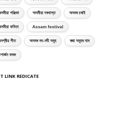
সমীয়া পঞ্জিকা
অসমীয়া দৰখাস্ত
অসমৰ চৰাই
সমীয়া কবিতা
Assam festival
নপ্ৰীয় গীত
অসমৰ নদ-নদী সমূহ
ৰজা সমূহৰ নাম
পাৰ্জন কৰক
T LINK REDICATE