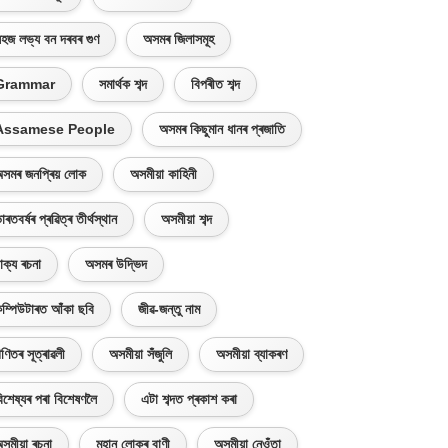
হজ লভ্য বন দৰবৰ গুণ
অসমৰ জিলাসমূহ
Grammar
সমাৰ্থক শব্দ
বিপৰীত শব্দ
Assamese People
অসমৰ কিছুমান ধানৰ প্ৰজাতি
সমৰ জনপ্ৰিয় লোক
অসমীয়া কাহিনী
াৰতবৰ্ষৰ প্ৰৱিত্ৰ তীৰ্থস্থান
অসমীয়া শব্দ
াক্য ৰচনা
অসমৰ উদ্ভিদ
ম্পিউটাৰত আঁকা ছবি
জীৱ-জন্তু নাম
ণিতৰ সূত্ৰাৱলী
অসমীয়া সঁজুলি
অসমীয়া ব্যাকৰণ
িশেষ্যৰ পৰা বিশেষণলৈ
এটা শব্দত প্ৰকাশ কৰা
সমীয়া ৰচনা
মহান লোকৰ বাণী
অসমীয়া নেওঁতা