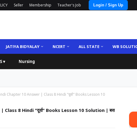
LICY
Seller
Membership
Teacher's Job
Login / Sign Up
JATIYA BIDYALAY
NCERT
ALL STATE
WB SOLUTI
S ▾
Nursing
ndi Chapter 10 Answer | Class 8 Hindi "दूर्वा" Books Lesson 10
Class 8 Hindi "दूर्वा" Books Lesson 10 Solution | बस