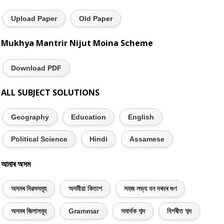
Upload Paper
Old Paper
Mukhya Mantrir Nijut Moina Scheme
Download PDF
ALL SUBJECT SOLUTIONS
Geography
Education
English
Political Science
Hindi
Assamese
আমাৰ অসম
অসমৰ দিৱসসমূহ
অসমীয়া কিতাপ
সহজ লভ্য বন দৰবৰ গুণ
অসমৰ জিলাসমূহ
Grammar
সমাৰ্থক শব্দ
বিপৰীত শব্দ