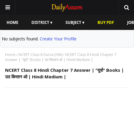
HOME
DISTRICT ▾
SUBJECT ▾
BUY PDF
JOB
No subjects found.
Create Your Profile
Home
NCERT Class 8 Durva (HM)
NCERT Class 8 Hindi Chapter 7
Answer | "दूर्वा" Books | उठ किसान ओ | Hindi Medium |
NCERT Class 8 Hindi Chapter 7 Answer | "दूर्वा" Books |
उठ किसान ओ | Hindi Medium |