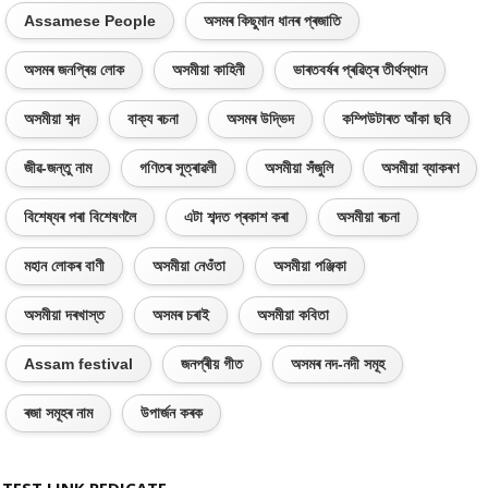
Assamese People
অসমৰ কিছুমান ধানৰ প্ৰজাতি
অসমৰ জনপ্ৰিয় লোক
অসমীয়া কাহিনী
ভাৰতবৰ্ষৰ প্ৰৱিত্ৰ তীৰ্থস্থান
অসমীয়া শব্দ
বাক্য ৰচনা
অসমৰ উদ্ভিদ
কম্পিউটাৰত আঁকা ছবি
জীৱ-জন্তু নাম
গণিতৰ সূত্ৰাৱলী
অসমীয়া সঁজুলি
অসমীয়া ব্যাকৰণ
বিশেষ্যৰ পৰা বিশেষণলৈ
এটা শব্দত প্ৰকাশ কৰা
অসমীয়া ৰচনা
মহান লোকৰ বাণী
অসমীয়া নেওঁতা
অসমীয়া পঞ্জিকা
অসমীয়া দৰখাস্ত
অসমৰ চৰাই
অসমীয়া কবিতা
Assam festival
জনপ্ৰীয় গীত
অসমৰ নদ-নদী সমূহ
ৰজা সমূহৰ নাম
উপাৰ্জন কৰক