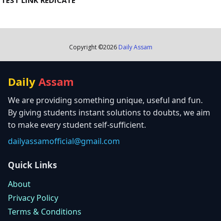
TEST LINK REDICATE
Copyright ©
2026
Daily Assam
Daily
Assam
We are providing something unique, useful and fun.
By giving students instant solutions to doubts, we aim
to make every student self-sufficient.
dailyassamofficial@gmail.com
Quick Links
About
Privacy Policy
Terms & Conditions