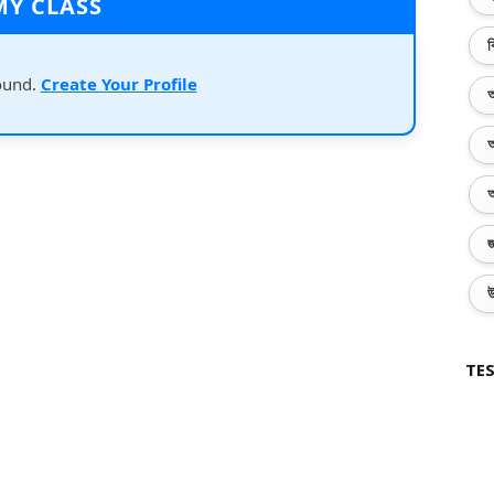
MY CLASS
ব
ound.
Create Your Profile
অ
অ
অ
জ
উ
TES