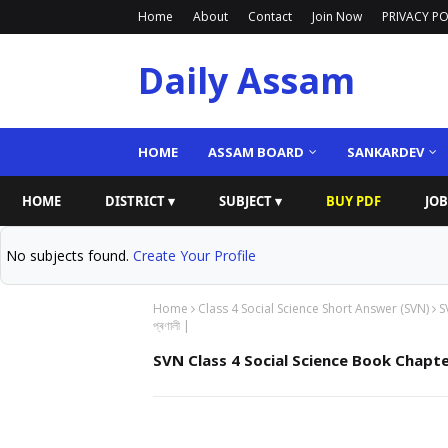
Home
About
Contact
Join Now
PRIVACY PO
Daily Assam
HOME
ASSAM BOARD
SANKARDEV
HOME
DISTRICT ▾
SUBJECT ▾
BUY PDF
JOB
No subjects found.
Create Your Profile
Home
Class 4 Social Science Short Answer (SVN)
S
প্ৰণালী |
SVN Class 4 Social Science Book Chapter 1