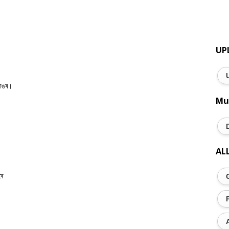
UP
ডাঙৰ।
Mu
AL
ৰে