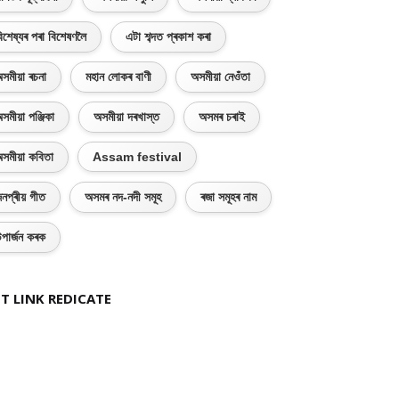
িশেষ্যৰ পৰা বিশেষণলৈ
এটা শব্দত প্ৰকাশ কৰা
সমীয়া ৰচনা
মহান লোকৰ বাণী
অসমীয়া নেওঁতা
সমীয়া পঞ্জিকা
অসমীয়া দৰখাস্ত
অসমৰ চৰাই
সমীয়া কবিতা
Assam festival
নপ্ৰীয় গীত
অসমৰ নদ-নদী সমূহ
ৰজা সমূহৰ নাম
পাৰ্জন কৰক
T LINK REDICATE