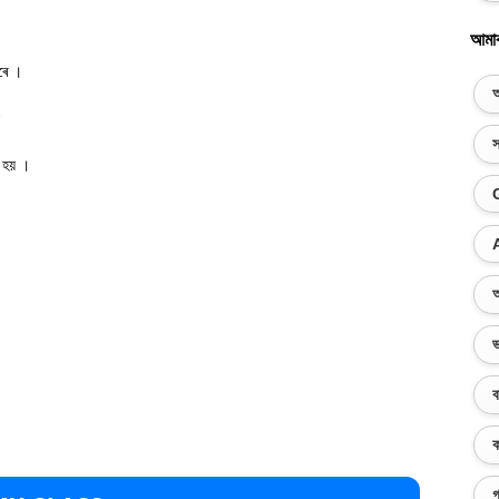
আমা
ৰে ।
অ
?
স
 হয় ।
অ
ভ
ব
ক
গ