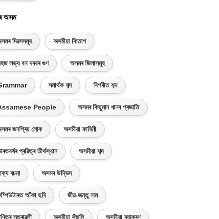
ৰ অসম
সমৰ দিৱসসমূহ
অসমীয়া কিতাপ
হজ লভ্য বন দৰবৰ গুণ
অসমৰ জিলাসমূহ
Grammar
সমাৰ্থক শব্দ
বিপৰীত শব্দ
Assamese People
অসমৰ কিছুমান ধানৰ প্ৰজাতি
সমৰ জনপ্ৰিয় লোক
অসমীয়া কাহিনী
াৰতবৰ্ষৰ প্ৰৱিত্ৰ তীৰ্থস্থান
অসমীয়া শব্দ
াক্য ৰচনা
অসমৰ উদ্ভিদ
ম্পিউটাৰত আঁকা ছবি
জীৱ-জন্তু নাম
ণিতৰ সূত্ৰাৱলী
অসমীয়া সঁজুলি
অসমীয়া ব্যাকৰণ