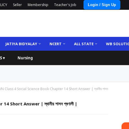
LICY
Seller
Membership
Teacher's Job
Login / Sign Up
JATIYA BIDYALAY
NCERT
ALL STATE
WB SOLUTI
S ▾
Nursing
VN Class 4 Social Science Book Chapter 14 Short Answer | স্থানীয় শাসন
4 Short Answer | স্থানীয় শাসন প্ৰণালী |