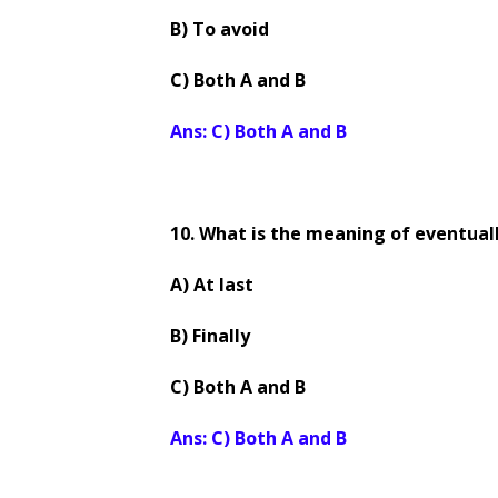
B) To avoid
C) Both A and B
Ans: C) Both A and B
10. What is the meaning of eventuall
A) At last
B) Finally
C) Both A and B
Ans: C) Both A and B