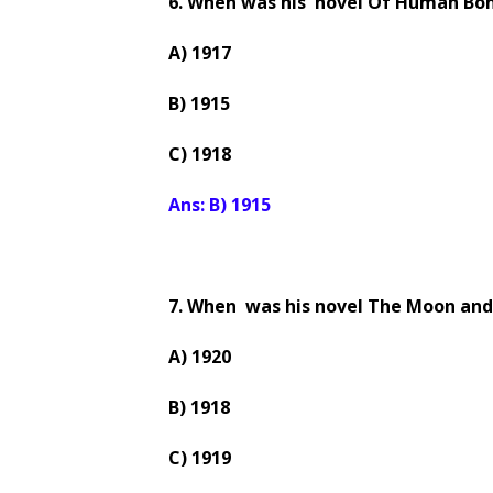
6. When was his novel Of Human Bo
A) 1917
B) 1915
C) 1918
Ans: B) 1915
7. When was his novel The Moon and
A) 1920
B) 1918
C) 1919