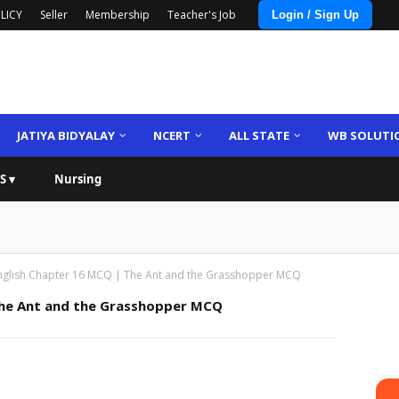
LICY
Seller
Membership
Teacher's Job
Login / Sign Up
JATIYA BIDYALAY
NCERT
ALL STATE
WB SOLUTI
S ▾
Nursing
English Chapter 16 MCQ | The Ant and the Grasshopper MCQ
 The Ant and the Grasshopper MCQ