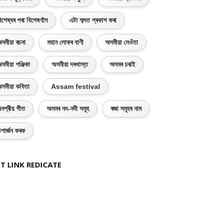
িশেষ্যৰ পৰা বিশেষণলৈ
এটা শব্দত প্ৰকাশ কৰা
সমীয়া ৰচনা
মহান লোকৰ বাণী
অসমীয়া নেওঁতা
সমীয়া পঞ্জিকা
অসমীয়া দৰখাস্ত
অসমৰ চৰাই
সমীয়া কবিতা
Assam festival
নপ্ৰীয় গীত
অসমৰ নদ-নদী সমূহ
ৰজা সমূহৰ নাম
পাৰ্জন কৰক
T LINK REDICATE