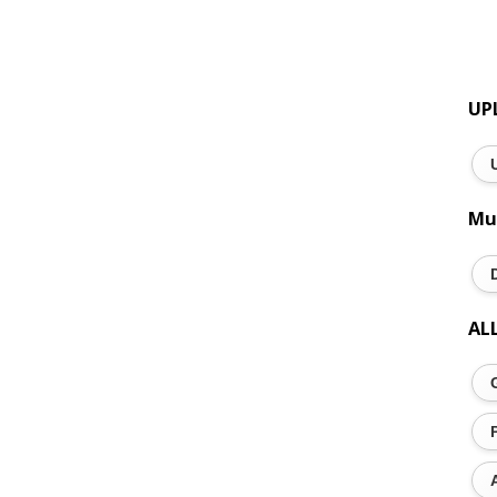
UP
Mu
AL