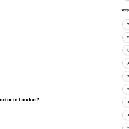
আমা
অ
স
অ
ভ
doctor in London ?
ব
ক
গ