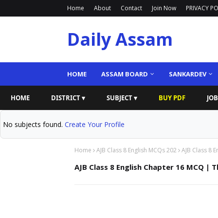
Home
About
Contact
Join Now
PRIVACY PO
Daily Assam
HOME
ASSAM BOARD
SANKARDEV
HOME
DISTRICT ▾
SUBJECT ▾
BUY PDF
JOB
No subjects found.
Create Your Profile
Home
AJB Class 8 English MCQs 202
AJB Class 8 
AJB Class 8 English Chapter 16 MCQ |