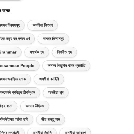
ৰ অসম
সমৰ দিৱসসমূহ
অসমীয়া কিতাপ
হজ লভ্য বন দৰবৰ গুণ
অসমৰ জিলাসমূহ
Grammar
সমাৰ্থক শব্দ
বিপৰীত শব্দ
Assamese People
অসমৰ কিছুমান ধানৰ প্ৰজাতি
সমৰ জনপ্ৰিয় লোক
অসমীয়া কাহিনী
াৰতবৰ্ষৰ প্ৰৱিত্ৰ তীৰ্থস্থান
অসমীয়া শব্দ
াক্য ৰচনা
অসমৰ উদ্ভিদ
ম্পিউটাৰত আঁকা ছবি
জীৱ-জন্তু নাম
ণিতৰ সূত্ৰাৱলী
অসমীয়া সঁজুলি
অসমীয়া ব্যাকৰণ