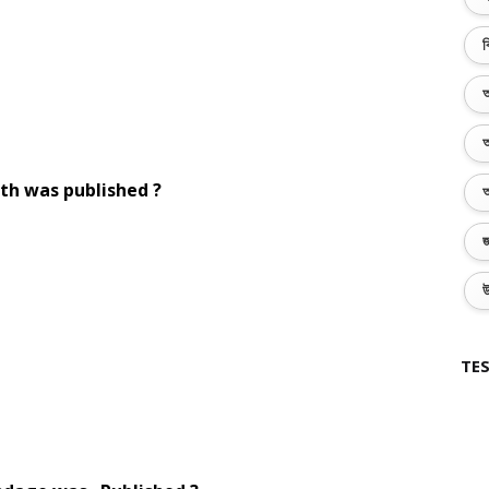
ব
অ
অ
th was published ?
অ
জ
উ
TES