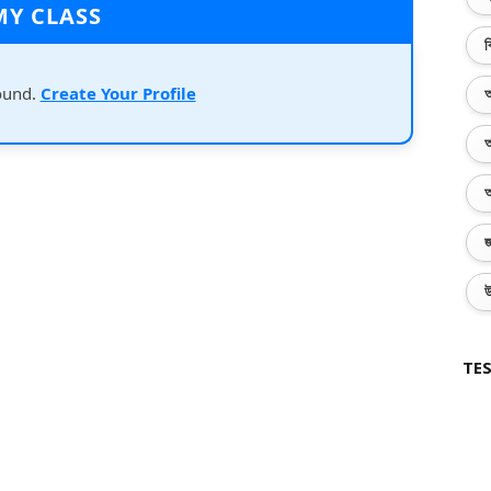
MY CLASS
ব
ound.
Create Your Profile
অ
অ
অ
জ
উ
TES