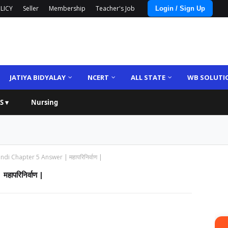
LICY
Seller
Membership
Teacher's Job
Login / Sign Up
JATIYA BIDYALAY
NCERT
ALL STATE
WB SOLUTI
S ▾
Nursing
di Chapter 5 Answer | महापरिनिर्वाण |
ापरिनिर्वाण |