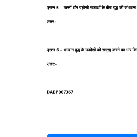
प्रश्न 5 – मल्लों और पड़ोसी राजाओं के बीच युद्ध की संभावना 
उत्तर :-
प्रश्न 6 – भगवान बुद्ध के उपदेशों को संग्रह करने का भार किस
उत्तर:-
DABP007367