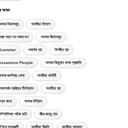
ৰ অসম
সমৰ দিৱসসমূহ
অসমীয়া কিতাপ
হজ লভ্য বন দৰবৰ গুণ
অসমৰ জিলাসমূহ
Grammar
সমাৰ্থক শব্দ
বিপৰীত শব্দ
Assamese People
অসমৰ কিছুমান ধানৰ প্ৰজাতি
সমৰ জনপ্ৰিয় লোক
অসমীয়া কাহিনী
াৰতবৰ্ষৰ প্ৰৱিত্ৰ তীৰ্থস্থান
অসমীয়া শব্দ
াক্য ৰচনা
অসমৰ উদ্ভিদ
ম্পিউটাৰত আঁকা ছবি
জীৱ-জন্তু নাম
ণিতৰ সূত্ৰাৱলী
অসমীয়া সঁজুলি
অসমীয়া ব্যাকৰণ