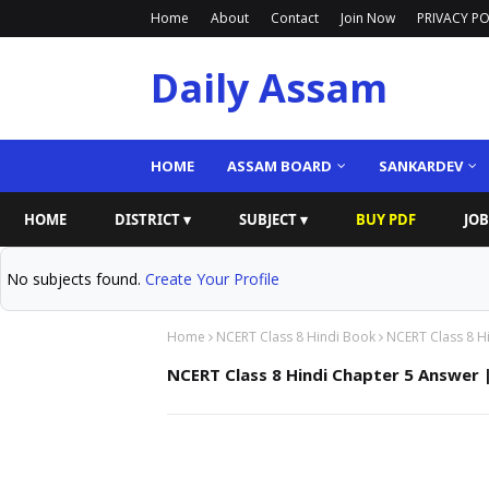
Home
About
Contact
Join Now
PRIVACY PO
Daily Assam
HOME
ASSAM BOARD
SANKARDEV
HOME
DISTRICT ▾
SUBJECT ▾
BUY PDF
JOB
No subjects found.
Create Your Profile
Home
NCERT Class 8 Hindi Book
NCERT Class 8 Hin
NCERT Class 8 Hindi Chapter 5 Answer | मह