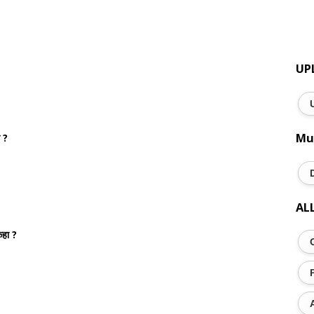
UP
Mu
ा ?
AL
 कहा ?