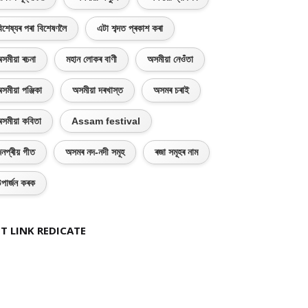
িশেষ্যৰ পৰা বিশেষণলৈ
এটা শব্দত প্ৰকাশ কৰা
সমীয়া ৰচনা
মহান লোকৰ বাণী
অসমীয়া নেওঁতা
সমীয়া পঞ্জিকা
অসমীয়া দৰখাস্ত
অসমৰ চৰাই
সমীয়া কবিতা
Assam festival
নপ্ৰীয় গীত
অসমৰ নদ-নদী সমূহ
ৰজা সমূহৰ নাম
পাৰ্জন কৰক
T LINK REDICATE