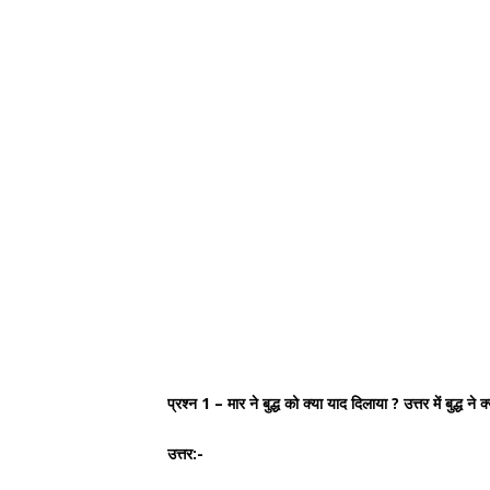
प्रश्न 1 – मार ने बुद्ध को क्या याद दिलाया ? उत्तर में बुद्ध ने 
उत्तर:-