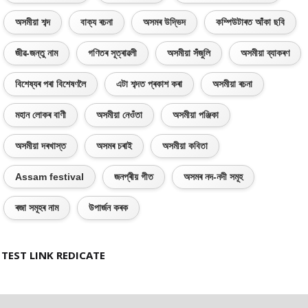
অসমীয়া শব্দ
বাক্য ৰচনা
অসমৰ উদ্ভিদ
কম্পিউটাৰত আঁকা ছবি
জীৱ-জন্তু নাম
গণিতৰ সূত্ৰাৱলী
অসমীয়া সঁজুলি
অসমীয়া ব্যাকৰণ
বিশেষ্যৰ পৰা বিশেষণলৈ
এটা শব্দত প্ৰকাশ কৰা
অসমীয়া ৰচনা
মহান লোকৰ বাণী
অসমীয়া নেওঁতা
অসমীয়া পঞ্জিকা
অসমীয়া দৰখাস্ত
অসমৰ চৰাই
অসমীয়া কবিতা
Assam festival
জনপ্ৰীয় গীত
অসমৰ নদ-নদী সমূহ
ৰজা সমূহৰ নাম
উপাৰ্জন কৰক
TEST LINK REDICATE