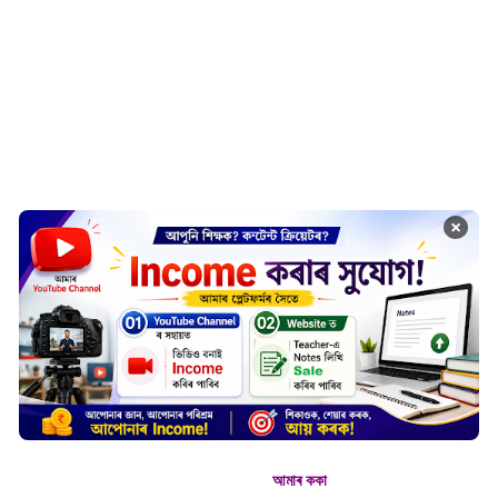
×
আমাৰ ককা