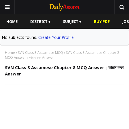
HOME
DISTRICT ▾
SUBJECT ▾
BUY PDF
JOB
No subjects found.
Create Your Profile
Home
SVN Class 3 Assamese MCQ
SVN Class 3 Assamese Chapter 8
MCQ Answer। আমাৰ ককা Answer
SVN Class 3 Assamese Chapter 8 MCQ Answer। আমাৰ ককা
Answer