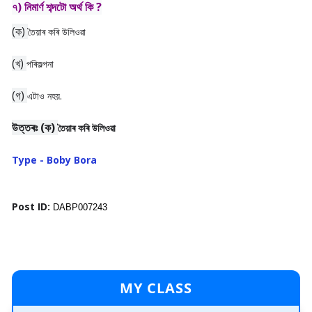
৭) নিমাৰ্ণ শব্দটো অৰ্থ কি ?
(ক)
তৈয়াৰ কৰি উলিওৱা
(খ)
পৰিকল্পনা
(গ)
এটাও নহয়.
উত্তৰঃ
(ক)
তৈয়াৰ কৰি উলিওৱা
Type - Boby Bora
Post ID:
DABP007243
MY CLASS