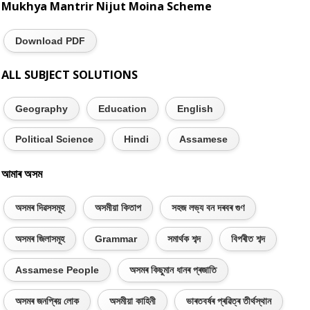
Mukhya Mantrir Nijut Moina Scheme
Download PDF
ALL SUBJECT SOLUTIONS
Geography
Education
English
Political Science
Hindi
Assamese
আমাৰ অসম
অসমৰ দিৱসসমূহ
অসমীয়া কিতাপ
সহজ লভ্য বন দৰবৰ গুণ
অসমৰ জিলাসমূহ
Grammar
সমাৰ্থক শব্দ
বিপৰীত শব্দ
Assamese People
অসমৰ কিছুমান ধানৰ প্ৰজাতি
অসমৰ জনপ্ৰিয় লোক
অসমীয়া কাহিনী
ভাৰতবৰ্ষৰ প্ৰৱিত্ৰ তীৰ্থস্থান