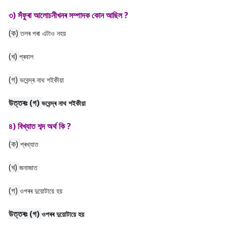
৩) সঁফুৰা আলোচনীখনৰ সম্পাদক কোন আছিল ?
(ক)
তলৰ পৰা এটাও নহয়
(খ)
প্ৰবাল
(গ)
ভবেন্দ্ৰ নাথ শইকীয়া
উত্তৰঃ
(গ)
ভবেন্দ্ৰ নাথ শইকীয়া
৪) বিখ্যাত শব্দ অৰ্থ কি ?
(ক)
প্ৰখ্যাত
(খ)
জনাজাত
(গ)
ওপৰৰ দুয়োটায়ে হয়
উত্তৰঃ
(গ)
ওপৰৰ দুয়োটায়ে হয়