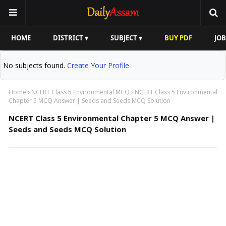
HOME
DISTRICT ▾
SUBJECT ▾
BUY PDF
JOB
No subjects found.
Create Your Profile
Home
NCERT Class 5 Environmental MCQ
NCERT Class 5 Environmental
Chapter 5 MCQ Answer | Seeds and Seeds MCQ Solution
NCERT Class 5 Environmental Chapter 5 MCQ Answer |
Seeds and Seeds MCQ Solution