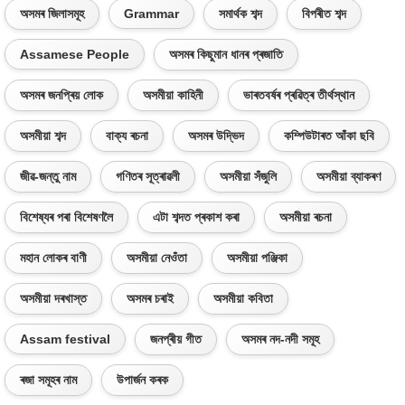
অসমৰ জিলাসমূহ
Grammar
সমাৰ্থক শব্দ
বিপৰীত শব্দ
Assamese People
অসমৰ কিছুমান ধানৰ প্ৰজাতি
অসমৰ জনপ্ৰিয় লোক
অসমীয়া কাহিনী
ভাৰতবৰ্ষৰ প্ৰৱিত্ৰ তীৰ্থস্থান
অসমীয়া শব্দ
বাক্য ৰচনা
অসমৰ উদ্ভিদ
কম্পিউটাৰত আঁকা ছবি
জীৱ-জন্তু নাম
গণিতৰ সূত্ৰাৱলী
অসমীয়া সঁজুলি
অসমীয়া ব্যাকৰণ
বিশেষ্যৰ পৰা বিশেষণলৈ
এটা শব্দত প্ৰকাশ কৰা
অসমীয়া ৰচনা
মহান লোকৰ বাণী
অসমীয়া নেওঁতা
অসমীয়া পঞ্জিকা
অসমীয়া দৰখাস্ত
অসমৰ চৰাই
অসমীয়া কবিতা
Assam festival
জনপ্ৰীয় গীত
অসমৰ নদ-নদী সমূহ
ৰজা সমূহৰ নাম
উপাৰ্জন কৰক