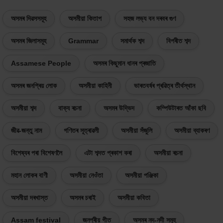
অসমৰ দিৱসসমূহ
অসমীয়া কিতাপ
সহজ লভ্য বন দৰবৰ গুণ
অসমৰ জিলাসমূহ
Grammar
সমাৰ্থক শব্দ
বিপৰীত শব্দ
Assamese People
অসমৰ কিছুমান ধানৰ প্ৰজাতি
অসমৰ জনপ্ৰিয় লোক
অসমীয়া কাহিনী
ভাৰতবৰ্ষৰ প্ৰৱিত্ৰ তীৰ্থস্থান
অসমীয়া শব্দ
বাক্য ৰচনা
অসমৰ উদ্ভিদ
কম্পিউটাৰত আঁকা ছবি
জীৱ-জন্তু নাম
গণিতৰ সূত্ৰাৱলী
অসমীয়া সঁজুলি
অসমীয়া ব্যাকৰণ
বিশেষ্যৰ পৰা বিশেষণলৈ
এটা শব্দত প্ৰকাশ কৰা
অসমীয়া ৰচনা
মহান লোকৰ বাণী
অসমীয়া নেওঁতা
অসমীয়া পঞ্জিকা
অসমীয়া দৰখাস্ত
অসমৰ চৰাই
অসমীয়া কবিতা
Assam festival
জনপ্ৰীয় গীত
অসমৰ নদ-নদী সমূহ