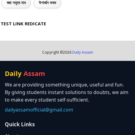
ৰজা সমূহৰ নাম
উপাৰ্জন কৰক
TEST LINK REDICATE
Copyright ©
2026
Daily Assam
Daily
Assam
We are providing something unique, useful and fun.
By giving students instant solutions to doubts, we aim
to make every student self-sufficient.
dailyassamofficial@gmail.com
Quick Links