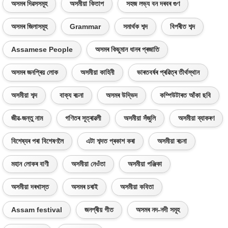
অসমৰ দিৱসসমূহ
অসমীয়া কিতাপ
সহজ লভ্য বন দৰবৰ গুণ
অসমৰ জিলাসমূহ
Grammar
সমাৰ্থক শব্দ
বিপৰীত শব্দ
Assamese People
অসমৰ কিছুমান ধানৰ প্ৰজাতি
অসমৰ জনপ্ৰিয় লোক
অসমীয়া কাহিনী
ভাৰতবৰ্ষৰ প্ৰৱিত্ৰ তীৰ্থস্থান
অসমীয়া শব্দ
বাক্য ৰচনা
অসমৰ উদ্ভিদ
কম্পিউটাৰত আঁকা ছবি
জীৱ-জন্তু নাম
গণিতৰ সূত্ৰাৱলী
অসমীয়া সঁজুলি
অসমীয়া ব্যাকৰণ
বিশেষ্যৰ পৰা বিশেষণলৈ
এটা শব্দত প্ৰকাশ কৰা
অসমীয়া ৰচনা
মহান লোকৰ বাণী
অসমীয়া নেওঁতা
অসমীয়া পঞ্জিকা
অসমীয়া দৰখাস্ত
অসমৰ চৰাই
অসমীয়া কবিতা
Assam festival
জনপ্ৰীয় গীত
অসমৰ নদ-নদী সমূহ