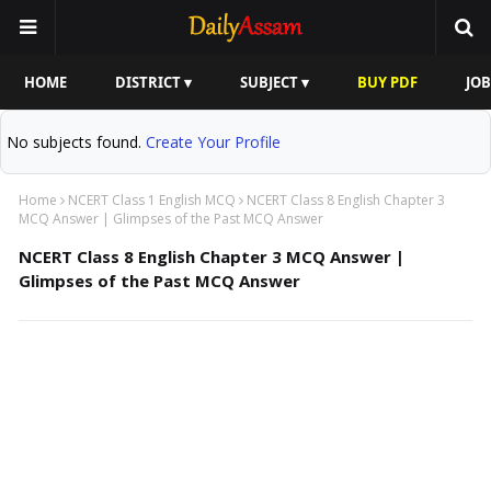
HOME
DISTRICT ▾
SUBJECT ▾
BUY PDF
JOB
No subjects found.
Create Your Profile
Home
NCERT Class 1 English MCQ
NCERT Class 8 English Chapter 3
MCQ Answer | Glimpses of the Past MCQ Answer
NCERT Class 8 English Chapter 3 MCQ Answer |
Glimpses of the Past MCQ Answer