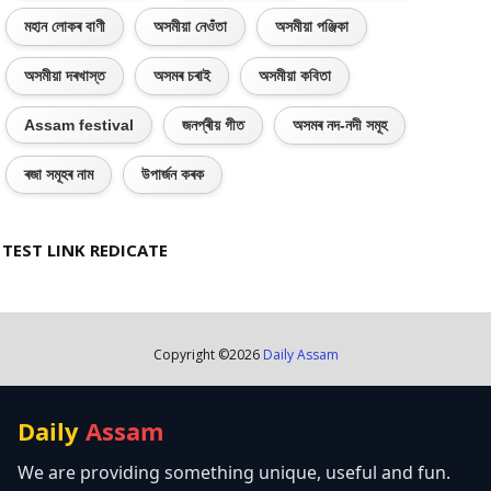
মহান লোকৰ বাণী
অসমীয়া নেওঁতা
অসমীয়া পঞ্জিকা
অসমীয়া দৰখাস্ত
অসমৰ চৰাই
অসমীয়া কবিতা
Assam festival
জনপ্ৰীয় গীত
অসমৰ নদ-নদী সমূহ
ৰজা সমূহৰ নাম
উপাৰ্জন কৰক
TEST LINK REDICATE
Copyright ©
2026
Daily Assam
Daily
Assam
We are providing something unique, useful and fun.