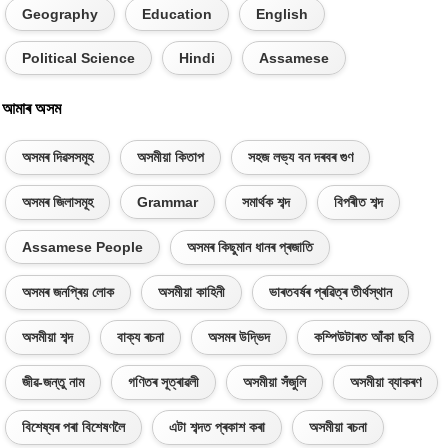
Geography
Education
English
Political Science
Hindi
Assamese
আমাৰ অসম
অসমৰ দিৱসসমূহ
অসমীয়া কিতাপ
সহজ লভ্য বন দৰবৰ গুণ
অসমৰ জিলাসমূহ
Grammar
সমাৰ্থক শব্দ
বিপৰীত শব্দ
Assamese People
অসমৰ কিছুমান ধানৰ প্ৰজাতি
অসমৰ জনপ্ৰিয় লোক
অসমীয়া কাহিনী
ভাৰতবৰ্ষৰ প্ৰৱিত্ৰ তীৰ্থস্থান
অসমীয়া শব্দ
বাক্য ৰচনা
অসমৰ উদ্ভিদ
কম্পিউটাৰত আঁকা ছবি
জীৱ-জন্তু নাম
গণিতৰ সূত্ৰাৱলী
অসমীয়া সঁজুলি
অসমীয়া ব্যাকৰণ
বিশেষ্যৰ পৰা বিশেষণলৈ
এটা শব্দত প্ৰকাশ কৰা
অসমীয়া ৰচনা