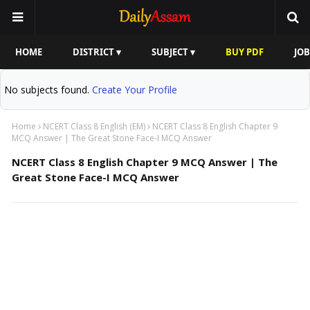
HOME
DISTRICT ▾
SUBJECT ▾
BUY PDF
JOB
No subjects found.
Create Your Profile
Home
NCERT Class 8 English (EM)
NCERT Class 8 English Chapter 9
MCQ Answer | The Great Stone Face-I MCQ Answer
NCERT Class 8 English Chapter 9 MCQ Answer | The
Great Stone Face-I MCQ Answer