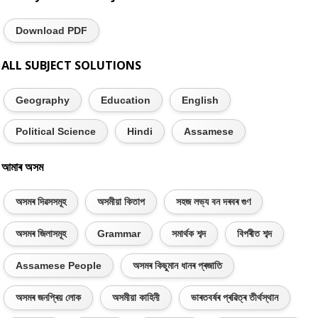
Download PDF
ALL SUBJECT SOLUTIONS
Geography
Education
English
Political Science
Hindi
Assamese
আমাৰ অসম
অসমৰ দিৱসসমূহ
অসমীয়া কিতাপ
সহজ লভ্য বন দৰবৰ গুণ
অসমৰ জিলাসমূহ
Grammar
সমাৰ্থক শব্দ
বিপৰীত শব্দ
Assamese People
অসমৰ কিছুমান ধানৰ প্ৰজাতি
অসমৰ জনপ্ৰিয় লোক
অসমীয়া কাহিনী
ভাৰতবৰ্ষৰ প্ৰৱিত্ৰ তীৰ্থস্থান