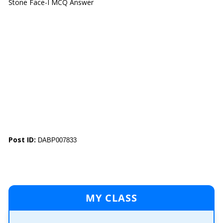
Stone Face-I MCQ Answer
Post ID:
DABP007833
MY CLASS