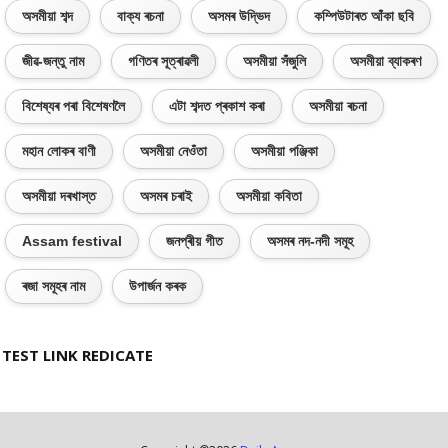
অসমীয়া শব্দ
বাক্য ৰচনা
অসমৰ উদ্ভিদ
কম্পিউটাৰত আঁকা ছবি
জীৱ-জন্তু নাম
গণিতৰ সূত্ৰাৱলী
অসমীয়া সঁজুলি
অসমীয়া ব্যাকৰণ
বিশেষ্যৰ পৰা বিশেষণলৈ
এটা শব্দত প্ৰকাশ কৰা
অসমীয়া ৰচনা
মহান লোকৰ বাণী
অসমীয়া নেওঁতা
অসমীয়া পঞ্জিকা
অসমীয়া দৰখাস্ত
অসমৰ চৰাই
অসমীয়া কবিতা
Assam festival
জনপ্ৰীয় গীত
অসমৰ নদ-নদী সমূহ
ৰজা সমূহৰ নাম
উপাৰ্জন কৰক
TEST LINK REDICATE