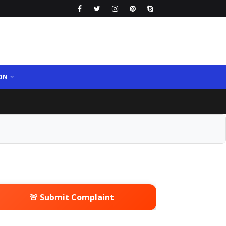
ON
🚨 Submit Complaint