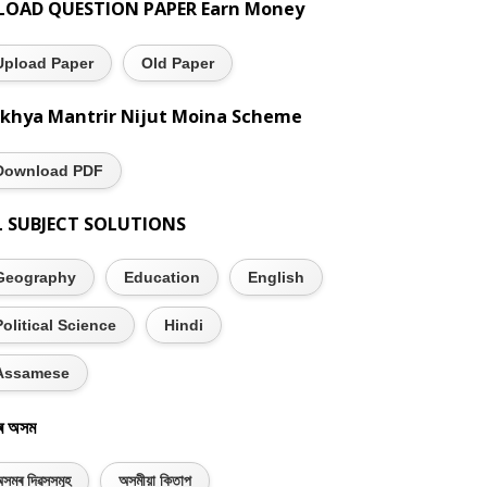
LOAD QUESTION PAPER Earn Money
Upload Paper
Old Paper
khya Mantrir Nijut Moina Scheme
Download PDF
L SUBJECT SOLUTIONS
Geography
Education
English
Political Science
Hindi
Assamese
ৰ অসম
সমৰ দিৱসসমূহ
অসমীয়া কিতাপ