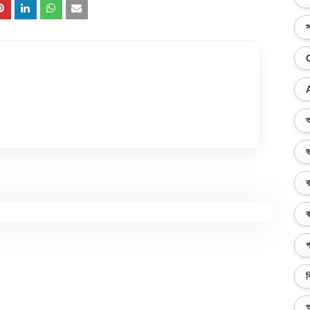
স
অ
ভ
ব
ক
গ
ব
অ