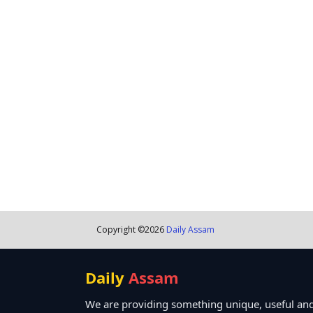
Copyright ©
2026
Daily Assam
Daily
Assam
We are providing something unique, useful and