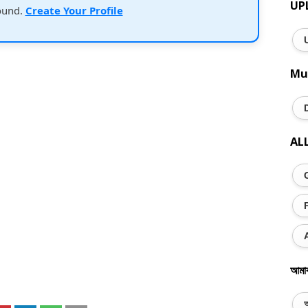
UP
ound.
Create Your Profile
Mu
AL
আমা
অ