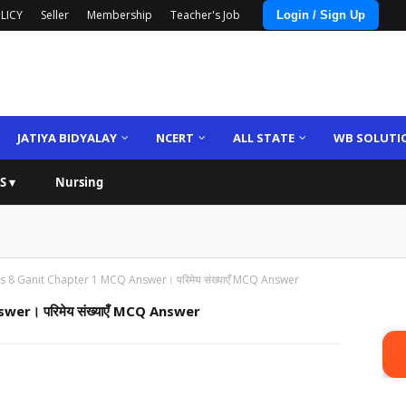
LICY
Seller
Membership
Teacher's Job
Login / Sign Up
JATIYA BIDYALAY
NCERT
ALL STATE
WB SOLUTI
S ▾
Nursing
 8 Ganit Chapter 1 MCQ Answer। परिमेय संख्याएँ MCQ Answer
er। परिमेय संख्याएँ MCQ Answer