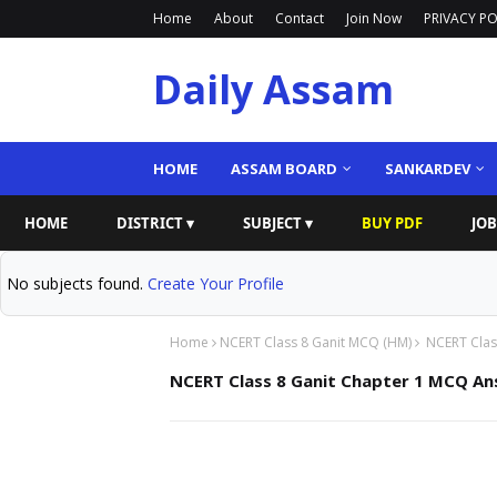
Home
About
Contact
Join Now
PRIVACY PO
Daily Assam
HOME
ASSAM BOARD
SANKARDEV
HOME
DISTRICT ▾
SUBJECT ▾
BUY PDF
JOB
No subjects found.
Create Your Profile
Home
NCERT Class 8 Ganit MCQ (HM)
NCERT Class
NCERT Class 8 Ganit Chapter 1 MCQ Answ