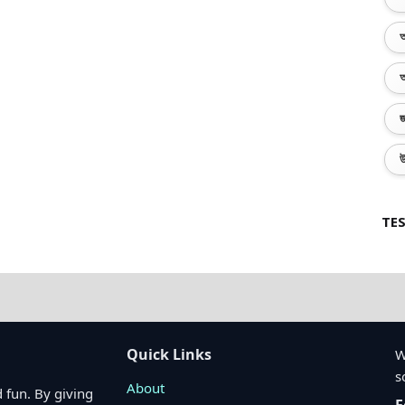
অ
অ
জ
উ
TES
Quick Links
W
s
About
 fun. By giving