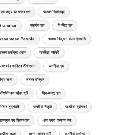
হজ লভ্য বন দৰবৰ গুণ
অসমৰ জিলাসমূহ
Grammar
সমাৰ্থক শব্দ
বিপৰীত শব্দ
Assamese People
অসমৰ কিছুমান ধানৰ প্ৰজাতি
সমৰ জনপ্ৰিয় লোক
অসমীয়া কাহিনী
াৰতবৰ্ষৰ প্ৰৱিত্ৰ তীৰ্থস্থান
অসমীয়া শব্দ
াক্য ৰচনা
অসমৰ উদ্ভিদ
ম্পিউটাৰত আঁকা ছবি
জীৱ-জন্তু নাম
ণিতৰ সূত্ৰাৱলী
অসমীয়া সঁজুলি
অসমীয়া ব্যাকৰণ
িশেষ্যৰ পৰা বিশেষণলৈ
এটা শব্দত প্ৰকাশ কৰা
সমীয়া ৰচনা
মহান লোকৰ বাণী
অসমীয়া নেওঁতা