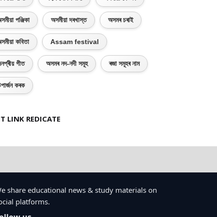
সমীয়া পঞ্জিকা
অসমীয়া দৰখাস্ত
অসমৰ চৰাই
সমীয়া কবিতা
Assam festival
নপ্ৰীয় গীত
অসমৰ নদ-নদী সমূহ
ৰজা সমূহৰ নাম
পাৰ্জন কৰক
T LINK REDICATE
e share educational news & study materials on
ocial platforms.