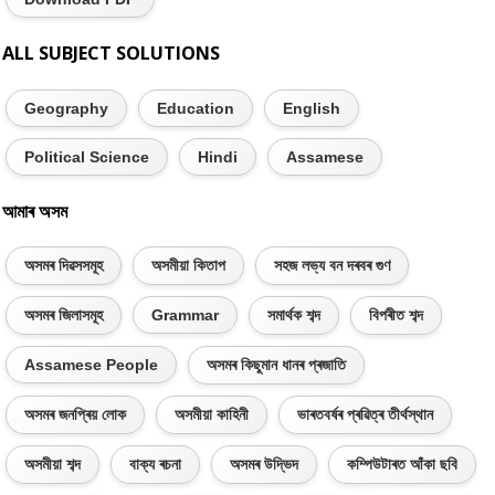
ALL SUBJECT SOLUTIONS
Geography
Education
English
Political Science
Hindi
Assamese
আমাৰ অসম
অসমৰ দিৱসসমূহ
অসমীয়া কিতাপ
সহজ লভ্য বন দৰবৰ গুণ
অসমৰ জিলাসমূহ
Grammar
সমাৰ্থক শব্দ
বিপৰীত শব্দ
Assamese People
অসমৰ কিছুমান ধানৰ প্ৰজাতি
অসমৰ জনপ্ৰিয় লোক
অসমীয়া কাহিনী
ভাৰতবৰ্ষৰ প্ৰৱিত্ৰ তীৰ্থস্থান
অসমীয়া শব্দ
বাক্য ৰচনা
অসমৰ উদ্ভিদ
কম্পিউটাৰত আঁকা ছবি