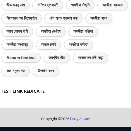
জীৱ-জন্তু নাম
গণিতৰ সূত্ৰাৱলী
অসমীয়া সঁজুলি
অসমীয়া ব্যাকৰণ
বিশেষ্যৰ পৰা বিশেষণলৈ
এটা শব্দত প্ৰকাশ কৰা
অসমীয়া ৰচনা
মহান লোকৰ বাণী
অসমীয়া নেওঁতা
অসমীয়া পঞ্জিকা
অসমীয়া দৰখাস্ত
অসমৰ চৰাই
অসমীয়া কবিতা
Assam festival
জনপ্ৰীয় গীত
অসমৰ নদ-নদী সমূহ
ৰজা সমূহৰ নাম
উপাৰ্জন কৰক
TEST LINK REDICATE
Copyright ©
2026
Daily Assam