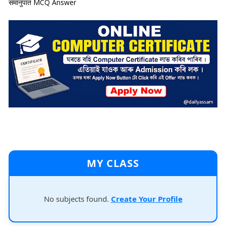
समानुपात MCQ Answer
MY CLASS
No subjects found.
Create Your Profile