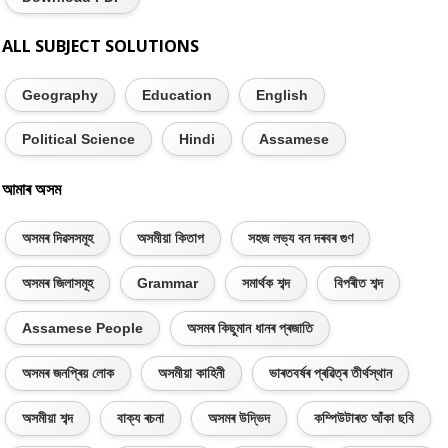
ALL SUBJECT SOLUTIONS
Geography
Education
English
Political Science
Hindi
Assamese
আমাৰ অসম
অসমৰ দিৱসসমূহ
অসমীয়া কিতাপ
সহজ লভ্য বন দৰবৰ গুণ
অসমৰ জিলাসমূহ
Grammar
সমাৰ্থক শব্দ
বিপৰীত শব্দ
Assamese People
অসমৰ কিছুমান ধানৰ প্ৰজাতি
অসমৰ জনপ্ৰিয় লোক
অসমীয়া কাহিনী
ভাৰতবৰ্ষৰ প্ৰৱিত্ৰ তীৰ্থস্থান
অসমীয়া শব্দ
বাক্য ৰচনা
অসমৰ উদ্ভিদ
কম্পিউটাৰত আঁকা ছবি