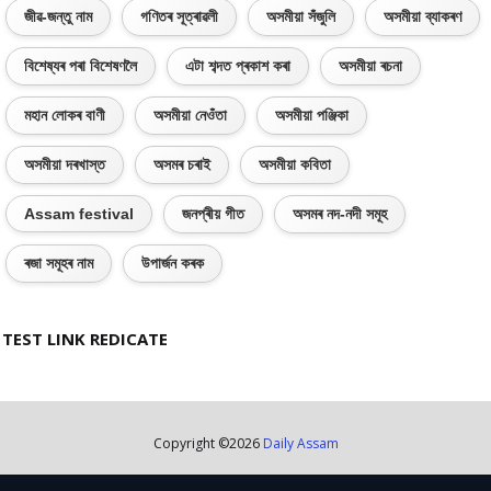
জীৱ-জন্তু নাম
গণিতৰ সূত্ৰাৱলী
অসমীয়া সঁজুলি
অসমীয়া ব্যাকৰণ
বিশেষ্যৰ পৰা বিশেষণলৈ
এটা শব্দত প্ৰকাশ কৰা
অসমীয়া ৰচনা
মহান লোকৰ বাণী
অসমীয়া নেওঁতা
অসমীয়া পঞ্জিকা
অসমীয়া দৰখাস্ত
অসমৰ চৰাই
অসমীয়া কবিতা
Assam festival
জনপ্ৰীয় গীত
অসমৰ নদ-নদী সমূহ
ৰজা সমূহৰ নাম
উপাৰ্জন কৰক
TEST LINK REDICATE
Copyright ©
2026
Daily Assam