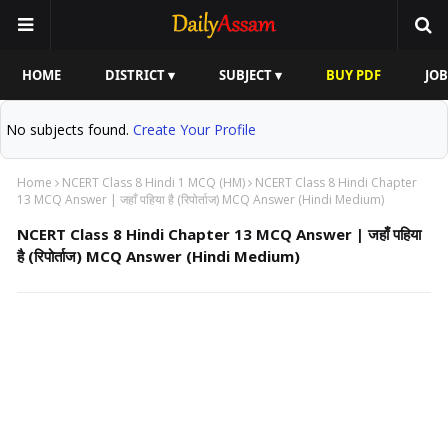
HOME
DISTRICT ▾
SUBJECT ▾
BUY PDF
JOB
No subjects found.
Create Your Profile
Home
NCERT Class 8 Hindi 1 MCQ (HM)
NCERT Class 8 Hindi Chapter
13 MCQ Answer | जहाँ पहिया है (रिपोर्ताज) MCQ Answer (Hindi Medium)
NCERT Class 8 Hindi Chapter 13 MCQ Answer | जहाँ पहिया
है (रिपोर्ताज) MCQ Answer (Hindi Medium)