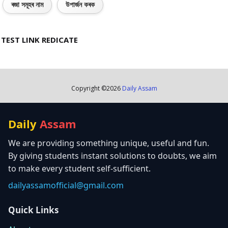
ৰজা সমূহৰ নাম
উপাৰ্জন কৰক
TEST LINK REDICATE
Copyright ©
2026
Daily Assam
Daily
Assam
We are providing something unique, useful and fun.
By giving students instant solutions to doubts, we aim
to make every student self-sufficient.
dailyassamofficial@gmail.com
Quick Links