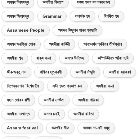
অসমৰ দিৱসসমূহ
অসমীয়া কিতাপ
সহজ লভ্য বন দৰবৰ গুণ
অসমৰ জিলাসমূহ
Grammar
সমাৰ্থক শব্দ
বিপৰীত শব্দ
Assamese People
অসমৰ কিছুমান ধানৰ প্ৰজাতি
অসমৰ জনপ্ৰিয় লোক
অসমীয়া কাহিনী
ভাৰতবৰ্ষৰ প্ৰৱিত্ৰ তীৰ্থস্থান
অসমীয়া শব্দ
বাক্য ৰচনা
অসমৰ উদ্ভিদ
কম্পিউটাৰত আঁকা ছবি
জীৱ-জন্তু নাম
গণিতৰ সূত্ৰাৱলী
অসমীয়া সঁজুলি
অসমীয়া ব্যাকৰণ
বিশেষ্যৰ পৰা বিশেষণলৈ
এটা শব্দত প্ৰকাশ কৰা
অসমীয়া ৰচনা
মহান লোকৰ বাণী
অসমীয়া নেওঁতা
অসমীয়া পঞ্জিকা
অসমীয়া দৰখাস্ত
অসমৰ চৰাই
অসমীয়া কবিতা
Assam festival
জনপ্ৰীয় গীত
অসমৰ নদ-নদী সমূহ