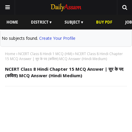
HOME
DISTRICT ▾
SUBJECT ▾
BUY PDF
JOB
No subjects found.
Create Your Profile
Home
NCERT Class 8 Hindi 1 MCQ (HM)
NCERT Class 8 Hindi Chapter
15 MCQ Answer | सुर के पद (कविता) MCQ Answer (Hindi Medium)
NCERT Class 8 Hindi Chapter 15 MCQ Answer | सुर के पद
(कविता) MCQ Answer (Hindi Medium)