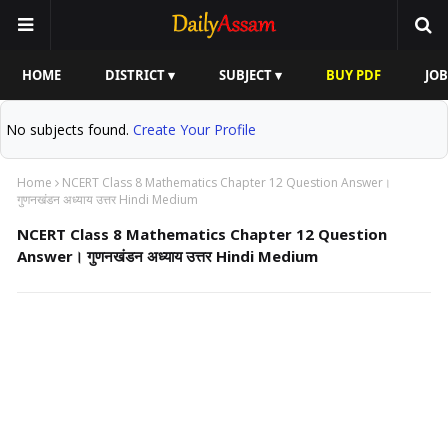
HOME
DISTRICT ▾
SUBJECT ▾
BUY PDF
JOB
No subjects found.
Create Your Profile
Home
NCERT Class 8 Mathematics Chapter 12 Question Answer।
गुणनखंडन अध्याय उत्तर Hindi Medium
NCERT Class 8 Mathematics Chapter 12 Question
Answer। गुणनखंडन अध्याय उत्तर Hindi Medium