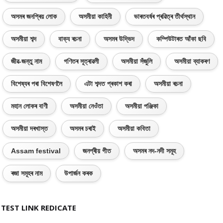
অসমৰ জনপ্ৰিয় লোক
অসমীয়া কাহিনী
ভাৰতবৰ্ষৰ প্ৰৱিত্ৰ তীৰ্থস্থান
অসমীয়া শব্দ
বাক্য ৰচনা
অসমৰ উদ্ভিদ
কম্পিউটাৰত আঁকা ছবি
জীৱ-জন্তু নাম
গণিতৰ সূত্ৰাৱলী
অসমীয়া সঁজুলি
অসমীয়া ব্যাকৰণ
বিশেষ্যৰ পৰা বিশেষণলৈ
এটা শব্দত প্ৰকাশ কৰা
অসমীয়া ৰচনা
মহান লোকৰ বাণী
অসমীয়া নেওঁতা
অসমীয়া পঞ্জিকা
অসমীয়া দৰখাস্ত
অসমৰ চৰাই
অসমীয়া কবিতা
Assam festival
জনপ্ৰীয় গীত
অসমৰ নদ-নদী সমূহ
ৰজা সমূহৰ নাম
উপাৰ্জন কৰক
TEST LINK REDICATE