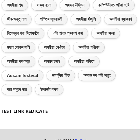
অসমীয়া শব্দ
বাক্য ৰচনা
অসমৰ উদ্ভিদ
কম্পিউটাৰত আঁকা ছবি
জীৱ-জন্তু নাম
গণিতৰ সূত্ৰাৱলী
অসমীয়া সঁজুলি
অসমীয়া ব্যাকৰণ
বিশেষ্যৰ পৰা বিশেষণলৈ
এটা শব্দত প্ৰকাশ কৰা
অসমীয়া ৰচনা
মহান লোকৰ বাণী
অসমীয়া নেওঁতা
অসমীয়া পঞ্জিকা
অসমীয়া দৰখাস্ত
অসমৰ চৰাই
অসমীয়া কবিতা
Assam festival
জনপ্ৰীয় গীত
অসমৰ নদ-নদী সমূহ
ৰজা সমূহৰ নাম
উপাৰ্জন কৰক
TEST LINK REDICATE