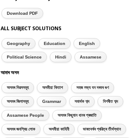
Download PDF
ALL SUBJECT SOLUTIONS
Geography
Education
English
Political Science
Hindi
Assamese
আমাৰ অসম
অসমৰ দিৱসসমূহ
অসমীয়া কিতাপ
সহজ লভ্য বন দৰবৰ গুণ
অসমৰ জিলাসমূহ
Grammar
সমাৰ্থক শব্দ
বিপৰীত শব্দ
Assamese People
অসমৰ কিছুমান ধানৰ প্ৰজাতি
অসমৰ জনপ্ৰিয় লোক
অসমীয়া কাহিনী
ভাৰতবৰ্ষৰ প্ৰৱিত্ৰ তীৰ্থস্থান