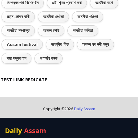
বিশেষ্যৰ পৰা বিশেষণলৈ
এটা শব্দত প্ৰকাশ কৰা
অসমীয়া ৰচনা
মহান লোকৰ বাণী
অসমীয়া নেওঁতা
অসমীয়া পঞ্জিকা
অসমীয়া দৰখাস্ত
অসমৰ চৰাই
অসমীয়া কবিতা
Assam festival
জনপ্ৰীয় গীত
অসমৰ নদ-নদী সমূহ
ৰজা সমূহৰ নাম
উপাৰ্জন কৰক
TEST LINK REDICATE
Copyright ©
2026
Daily Assam
Daily
Assam