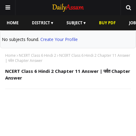
HOME
DISTRICT ▾
SUBJECT ▾
BUY PDF
JOB
No subjects found.
Create Your Profile
Home
NCERT Class 6 Hindi 2
NCERT Class 6 Hindi 2 Chapter 11 Answer
| पर्वत Chapter Answer
NCERT Class 6 Hindi 2 Chapter 11 Answer | पर्वत Chapter
Answer