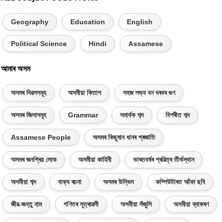
Geography
Education
English
Political Science
Hindi
Assamese
আমাৰ অসম
অসমৰ দিৱসসমূহ
অসমীয়া কিতাপ
সহজ লভ্য বন দৰবৰ গুণ
অসমৰ জিলাসমূহ
Grammar
সমাৰ্থক শব্দ
বিপৰীত শব্দ
Assamese People
অসমৰ কিছুমান ধানৰ প্ৰজাতি
অসমৰ জনপ্ৰিয় লোক
অসমীয়া কাহিনী
ভাৰতবৰ্ষৰ প্ৰৱিত্ৰ তীৰ্থস্থান
অসমীয়া শব্দ
বাক্য ৰচনা
অসমৰ উদ্ভিদ
কম্পিউটাৰত আঁকা ছবি
জীৱ-জন্তু নাম
গণিতৰ সূত্ৰাৱলী
অসমীয়া সঁজুলি
অসমীয়া ব্যাকৰণ