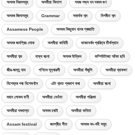
অসমৰ দিৱসসমূহ
অসমীয়া কিতাপ
সহজ লভ্য বন দৰবৰ গুণ
অসমৰ জিলাসমূহ
Grammar
সমাৰ্থক শব্দ
বিপৰীত শব্দ
Assamese People
অসমৰ কিছুমান ধানৰ প্ৰজাতি
অসমৰ জনপ্ৰিয় লোক
অসমীয়া কাহিনী
ভাৰতবৰ্ষৰ প্ৰৱিত্ৰ তীৰ্থস্থান
অসমীয়া শব্দ
বাক্য ৰচনা
অসমৰ উদ্ভিদ
কম্পিউটাৰত আঁকা ছবি
জীৱ-জন্তু নাম
গণিতৰ সূত্ৰাৱলী
অসমীয়া সঁজুলি
অসমীয়া ব্যাকৰণ
বিশেষ্যৰ পৰা বিশেষণলৈ
এটা শব্দত প্ৰকাশ কৰা
অসমীয়া ৰচনা
মহান লোকৰ বাণী
অসমীয়া নেওঁতা
অসমীয়া পঞ্জিকা
অসমীয়া দৰখাস্ত
অসমৰ চৰাই
অসমীয়া কবিতা
Assam festival
জনপ্ৰীয় গীত
অসমৰ নদ-নদী সমূহ