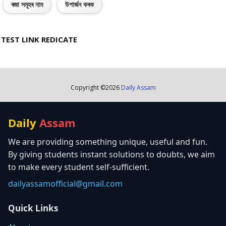
ৰজা সমূহৰ নাম
উপাৰ্জন কৰক
TEST LINK REDICATE
Copyright ©
2026
Daily Assam
Daily
Assam
We are providing something unique, useful and fun.
By giving students instant solutions to doubts, we aim
to make every student self-sufficient.
dailyassamofficial@gmail.com
Quick Links