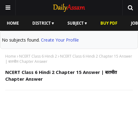
HOME
DISTRICT ▾
SUBJECT ▾
BUY PDF
JOB
No subjects found.
Create Your Profile
Home
NCERT Class 6 Hindi 2
NCERT Class 6 Hindi 2 Chapter 15 Answer
| बातचीत Chapter Answer
NCERT Class 6 Hindi 2 Chapter 15 Answer | बातचीत
Chapter Answer