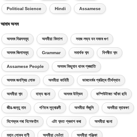
Political Science
Hindi
Assamese
আমাৰ অসম
অসমৰ দিৱসসমূহ
অসমীয়া কিতাপ
সহজ লভ্য বন দৰবৰ গুণ
অসমৰ জিলাসমূহ
Grammar
সমাৰ্থক শব্দ
বিপৰীত শব্দ
Assamese People
অসমৰ কিছুমান ধানৰ প্ৰজাতি
অসমৰ জনপ্ৰিয় লোক
অসমীয়া কাহিনী
ভাৰতবৰ্ষৰ প্ৰৱিত্ৰ তীৰ্থস্থান
অসমীয়া শব্দ
বাক্য ৰচনা
অসমৰ উদ্ভিদ
কম্পিউটাৰত আঁকা ছবি
জীৱ-জন্তু নাম
গণিতৰ সূত্ৰাৱলী
অসমীয়া সঁজুলি
অসমীয়া ব্যাকৰণ
বিশেষ্যৰ পৰা বিশেষণলৈ
এটা শব্দত প্ৰকাশ কৰা
অসমীয়া ৰচনা
মহান লোকৰ বাণী
অসমীয়া নেওঁতা
অসমীয়া পঞ্জিকা