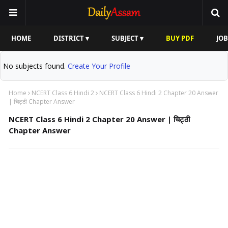
HOME
DISTRICT ▾
SUBJECT ▾
BUY PDF
JOB
No subjects found.
Create Your Profile
Home
NCERT Class 6 Hindi 2
NCERT Class 6 Hindi 2 Chapter 20 Answer
| चिट्ठी Chapter Answer
NCERT Class 6 Hindi 2 Chapter 20 Answer | चिट्ठी
Chapter Answer