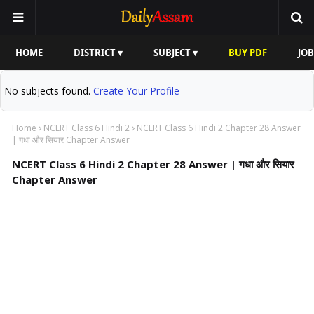
HOME
DISTRICT ▾
SUBJECT ▾
BUY PDF
JOB
No subjects found.
Create Your Profile
Home
NCERT Class 6 Hindi 2
NCERT Class 6 Hindi 2 Chapter 28 Answer
| गधा और सियार Chapter Answer
NCERT Class 6 Hindi 2 Chapter 28 Answer | गधा और सियार
Chapter Answer