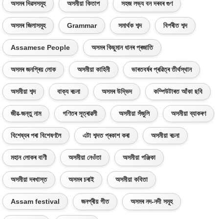
অসমৰ দিৱসসমূহ
অসমীয়া কিতাপ
সহজ লভ্য বন দৰবৰ গুণ
অসমৰ জিলাসমূহ
Grammar
সমাৰ্থক শব্দ
বিপৰীত শব্দ
Assamese People
অসমৰ কিছুমান ধানৰ প্ৰজাতি
অসমৰ জনপ্ৰিয় লোক
অসমীয়া কাহিনী
ভাৰতবৰ্ষৰ প্ৰৱিত্ৰ তীৰ্থস্থান
অসমীয়া শব্দ
বাক্য ৰচনা
অসমৰ উদ্ভিদ
কম্পিউটাৰত আঁকা ছবি
জীৱ-জন্তু নাম
গণিতৰ সূত্ৰাৱলী
অসমীয়া সঁজুলি
অসমীয়া ব্যাকৰণ
বিশেষ্যৰ পৰা বিশেষণলৈ
এটা শব্দত প্ৰকাশ কৰা
অসমীয়া ৰচনা
মহান লোকৰ বাণী
অসমীয়া নেওঁতা
অসমীয়া পঞ্জিকা
অসমীয়া দৰখাস্ত
অসমৰ চৰাই
অসমীয়া কবিতা
Assam festival
জনপ্ৰীয় গীত
অসমৰ নদ-নদী সমূহ