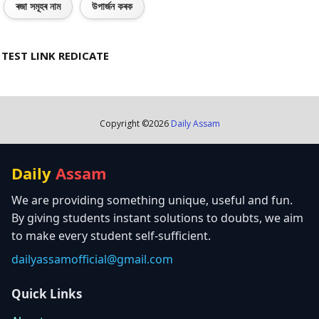
ৰজা সমূহৰ নাম
উপাৰ্জন কৰক
TEST LINK REDICATE
Copyright ©
2026
Daily Assam
Daily
Assam
We are providing something unique, useful and fun.
By giving students instant solutions to doubts, we aim
to make every student self-sufficient.
dailyassamofficial@gmail.com
Quick Links