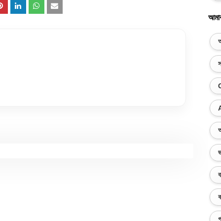
আমা
অ
স
অ
ভ
ব
ক
গ