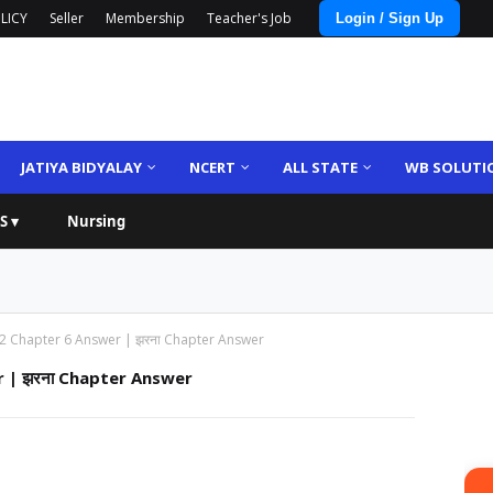
LICY
Seller
Membership
Teacher's Job
Login / Sign Up
JATIYA BIDYALAY
NCERT
ALL STATE
WB SOLUTI
S ▾
Nursing
 2 Chapter 6 Answer | झरना Chapter Answer
r | झरना Chapter Answer