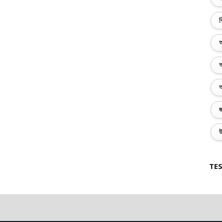
ব
অ
অ
অ
জ
উ
TES