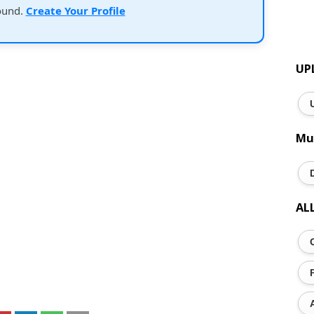
ound.
Create Your Profile
UP
Mu
AL