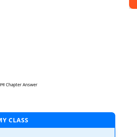
रना Chapter Answer
MY CLASS