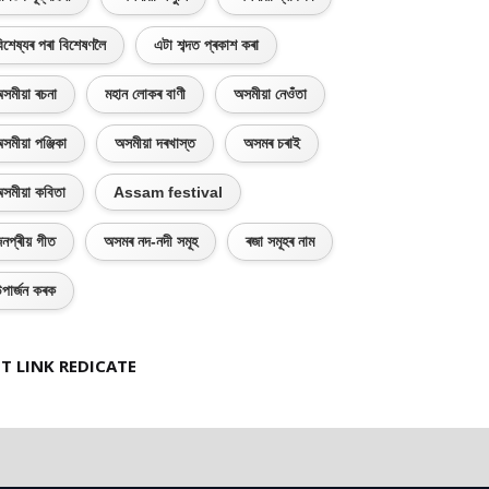
িশেষ্যৰ পৰা বিশেষণলৈ
এটা শব্দত প্ৰকাশ কৰা
সমীয়া ৰচনা
মহান লোকৰ বাণী
অসমীয়া নেওঁতা
সমীয়া পঞ্জিকা
অসমীয়া দৰখাস্ত
অসমৰ চৰাই
সমীয়া কবিতা
Assam festival
নপ্ৰীয় গীত
অসমৰ নদ-নদী সমূহ
ৰজা সমূহৰ নাম
পাৰ্জন কৰক
T LINK REDICATE