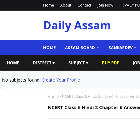
Home
About
Contact
Join Now
PRIVACY PO
Daily Assam
HOME
ASSAM BOARD
SANKARDEV
HOME
DISTRICT ▾
SUBJECT ▾
BUY PDF
JOB
No subjects found.
Create Your Profile
Home
NCERT Class 6 Hindi 2
NCERT Class 6 Hindi
NCERT Class 6 Hindi 2 Chapter 6 Answe