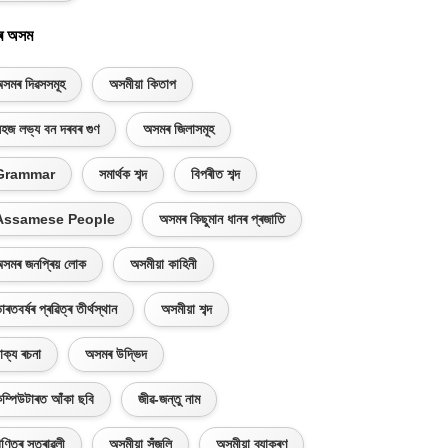
ৰ অসম
সমৰ দিৱসসমূহ
অসমীয়া কিতাপ
হজ লভ্য বন দৰবৰ গুণ
অসমৰ জিলাসমূহ
Grammar
সমাৰ্থক শব্দ
বিপৰীত শব্দ
Assamese People
অসমৰ কিছুমান ধানৰ প্ৰজাতি
সমৰ জনপ্ৰিয় লোক
অসমীয়া কাহিনী
াৰতবৰ্ষৰ প্ৰৱিত্ৰ তীৰ্থস্থান
অসমীয়া শব্দ
াক্য ৰচনা
অসমৰ উদ্ভিদ
ম্পিউটাৰত আঁকা ছবি
জীৱ-জন্তু নাম
ণিতৰ সূত্ৰাৱলী
অসমীয়া সঁজুলি
অসমীয়া ব্যাকৰণ