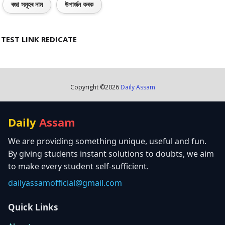
ৰজা সমূহৰ নাম
উপাৰ্জন কৰক
TEST LINK REDICATE
Copyright ©
2026
Daily Assam
Daily
Assam
We are providing something unique, useful and fun.
By giving students instant solutions to doubts, we aim
to make every student self-sufficient.
dailyassamofficial@gmail.com
Quick Links