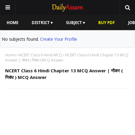
HOME
DISTRICT ▾
SUBJECT ▾
BUY PDF
JOB
No subjects found.
Create Your Profile
Home
NCERT Class 6 Hindi MCQ
NCERT Class 6 Hindi Chapter 13 MCQ
Answer | नौकर ( निबंध ) MCQ Answer
NCERT Class 6 Hindi Chapter 13 MCQ Answer | नौकर (
निबंध ) MCQ Answer