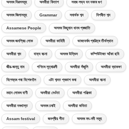
অসমৰ দিৱসসমূহ
অসমীয়া কিতাপ
সহজ লভ্য বন দৰবৰ গুণ
অসমৰ জিলাসমূহ
Grammar
সমাৰ্থক শব্দ
বিপৰীত শব্দ
Assamese People
অসমৰ কিছুমান ধানৰ প্ৰজাতি
অসমৰ জনপ্ৰিয় লোক
অসমীয়া কাহিনী
ভাৰতবৰ্ষৰ প্ৰৱিত্ৰ তীৰ্থস্থান
অসমীয়া শব্দ
বাক্য ৰচনা
অসমৰ উদ্ভিদ
কম্পিউটাৰত আঁকা ছবি
জীৱ-জন্তু নাম
গণিতৰ সূত্ৰাৱলী
অসমীয়া সঁজুলি
অসমীয়া ব্যাকৰণ
বিশেষ্যৰ পৰা বিশেষণলৈ
এটা শব্দত প্ৰকাশ কৰা
অসমীয়া ৰচনা
মহান লোকৰ বাণী
অসমীয়া নেওঁতা
অসমীয়া পঞ্জিকা
অসমীয়া দৰখাস্ত
অসমৰ চৰাই
অসমীয়া কবিতা
Assam festival
জনপ্ৰীয় গীত
অসমৰ নদ-নদী সমূহ