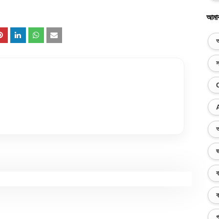
আমা
অ
স
অ
ভ
ব
ক
গ