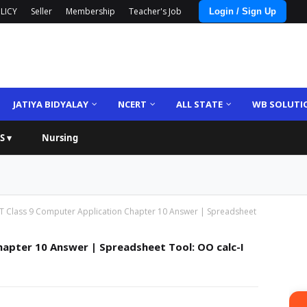
LICY
Seller
Membership
Teacher's Job
Login / Sign Up
JATIYA BIDYALAY
NCERT
ALL STATE
WB SOLUTI
S ▾
Nursing
 Class 9 Computer Application Chapter 10 Answer | Spreadsheet
apter 10 Answer | Spreadsheet Tool: OO calc-I