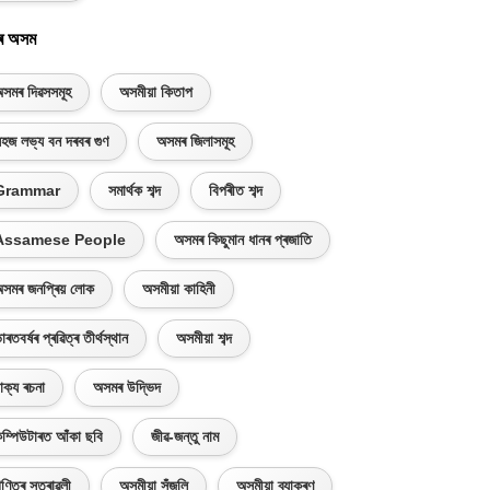
ৰ অসম
সমৰ দিৱসসমূহ
অসমীয়া কিতাপ
হজ লভ্য বন দৰবৰ গুণ
অসমৰ জিলাসমূহ
Grammar
সমাৰ্থক শব্দ
বিপৰীত শব্দ
Assamese People
অসমৰ কিছুমান ধানৰ প্ৰজাতি
সমৰ জনপ্ৰিয় লোক
অসমীয়া কাহিনী
াৰতবৰ্ষৰ প্ৰৱিত্ৰ তীৰ্থস্থান
অসমীয়া শব্দ
াক্য ৰচনা
অসমৰ উদ্ভিদ
ম্পিউটাৰত আঁকা ছবি
জীৱ-জন্তু নাম
ণিতৰ সূত্ৰাৱলী
অসমীয়া সঁজুলি
অসমীয়া ব্যাকৰণ