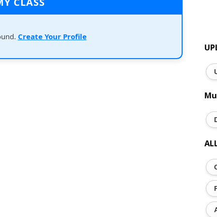
MY CLASS
ound.
Create Your Profile
UP
Mu
AL