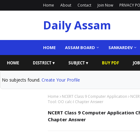
Home
About
Contact
Join Now
PRIVACY PO
Daily Assam
HOME
ASSAM BOARD
SANKARDEV
HOME
DISTRICT ▾
SUBJECT ▾
BUY PDF
JOB
No subjects found.
Create Your Profile
Home
NCERT Class 9 Computer Application
NCERT
Tool: OO calc-I Chapter Answer
NCERT Class 9 Computer Application Ch
Chapter Answer