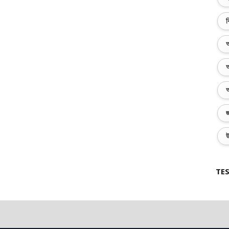
ব
অ
অ
অ
জ
উ
TES