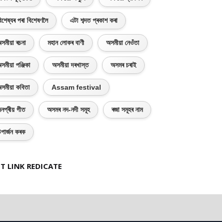
িশেষ্যৰ পৰা বিশেষণলৈ
এটা শব্দত প্ৰকাশ কৰা
সমীয়া ৰচনা
মহান লোকৰ বাণী
অসমীয়া নেওঁতা
সমীয়া পঞ্জিকা
অসমীয়া দৰখাস্ত
অসমৰ চৰাই
সমীয়া কবিতা
Assam festival
নপ্ৰীয় গীত
অসমৰ নদ-নদী সমূহ
ৰজা সমূহৰ নাম
পাৰ্জন কৰক
T LINK REDICATE