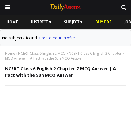
HOME
DISTRICT ▾
SUBJECT ▾
BUY PDF
JOB
No subjects found.
Create Your Profile
Home
NCERT Class 6 English 2 MCQ
NCERT Class 6 English 2 Chapter 7
MCQ Answer | A Pact with the Sun MCQ Answer
NCERT Class 6 English 2 Chapter 7 MCQ Answer | A
Pact with the Sun MCQ Answer