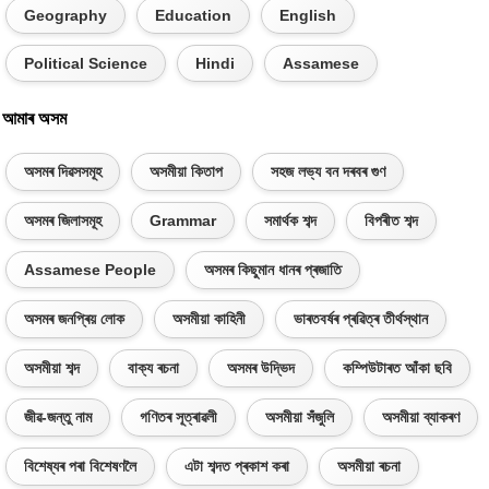
Geography
Education
English
Political Science
Hindi
Assamese
আমাৰ অসম
অসমৰ দিৱসসমূহ
অসমীয়া কিতাপ
সহজ লভ্য বন দৰবৰ গুণ
অসমৰ জিলাসমূহ
Grammar
সমাৰ্থক শব্দ
বিপৰীত শব্দ
Assamese People
অসমৰ কিছুমান ধানৰ প্ৰজাতি
অসমৰ জনপ্ৰিয় লোক
অসমীয়া কাহিনী
ভাৰতবৰ্ষৰ প্ৰৱিত্ৰ তীৰ্থস্থান
অসমীয়া শব্দ
বাক্য ৰচনা
অসমৰ উদ্ভিদ
কম্পিউটাৰত আঁকা ছবি
জীৱ-জন্তু নাম
গণিতৰ সূত্ৰাৱলী
অসমীয়া সঁজুলি
অসমীয়া ব্যাকৰণ
বিশেষ্যৰ পৰা বিশেষণলৈ
এটা শব্দত প্ৰকাশ কৰা
অসমীয়া ৰচনা