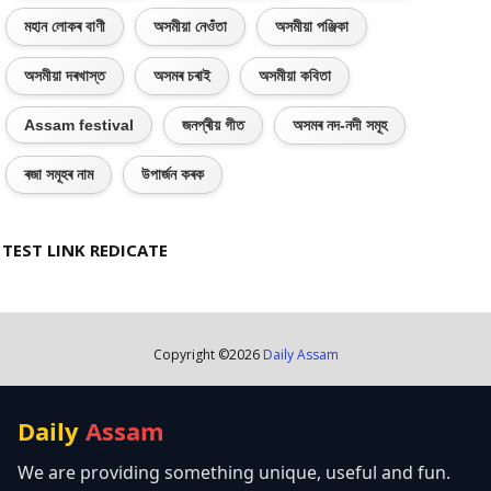
মহান লোকৰ বাণী
অসমীয়া নেওঁতা
অসমীয়া পঞ্জিকা
অসমীয়া দৰখাস্ত
অসমৰ চৰাই
অসমীয়া কবিতা
Assam festival
জনপ্ৰীয় গীত
অসমৰ নদ-নদী সমূহ
ৰজা সমূহৰ নাম
উপাৰ্জন কৰক
TEST LINK REDICATE
Copyright ©
2026
Daily Assam
Daily
Assam
We are providing something unique, useful and fun.