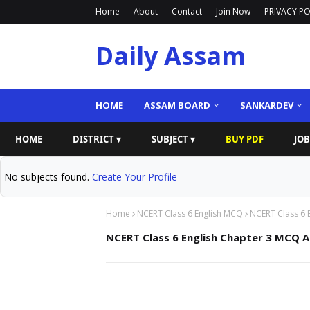
Home
About
Contact
Join Now
PRIVACY PO
Daily Assam
HOME
ASSAM BOARD
SANKARDEV
HOME
DISTRICT ▾
SUBJECT ▾
BUY PDF
JOB
No subjects found.
Create Your Profile
Home
NCERT Class 6 English MCQ
NCERT Class 6 
NCERT Class 6 English Chapter 3 MCQ 