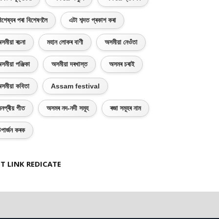
িশেষ্যৰ পৰা বিশেষণলৈ
এটা শব্দত প্ৰকাশ কৰা
সমীয়া ৰচনা
মহান লোকৰ বাণী
অসমীয়া নেওঁতা
সমীয়া পঞ্জিকা
অসমীয়া দৰখাস্ত
অসমৰ চৰাই
সমীয়া কবিতা
Assam festival
নপ্ৰীয় গীত
অসমৰ নদ-নদী সমূহ
ৰজা সমূহৰ নাম
পাৰ্জন কৰক
T LINK REDICATE