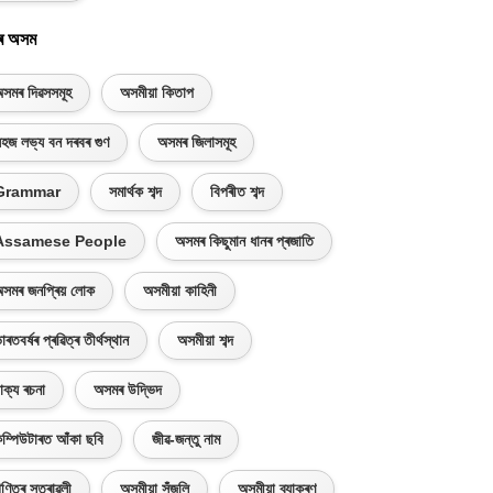
ৰ অসম
সমৰ দিৱসসমূহ
অসমীয়া কিতাপ
হজ লভ্য বন দৰবৰ গুণ
অসমৰ জিলাসমূহ
Grammar
সমাৰ্থক শব্দ
বিপৰীত শব্দ
Assamese People
অসমৰ কিছুমান ধানৰ প্ৰজাতি
সমৰ জনপ্ৰিয় লোক
অসমীয়া কাহিনী
াৰতবৰ্ষৰ প্ৰৱিত্ৰ তীৰ্থস্থান
অসমীয়া শব্দ
াক্য ৰচনা
অসমৰ উদ্ভিদ
ম্পিউটাৰত আঁকা ছবি
জীৱ-জন্তু নাম
ণিতৰ সূত্ৰাৱলী
অসমীয়া সঁজুলি
অসমীয়া ব্যাকৰণ