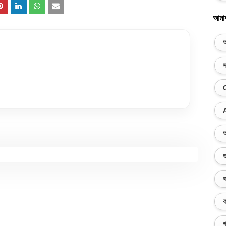
আমা
অ
স
অ
ভ
ব
ক
গ