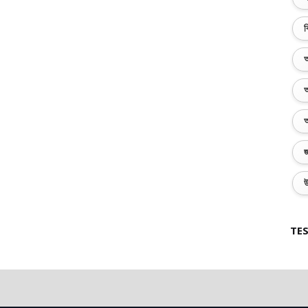
ব
অ
অ
অ
জ
উ
TES