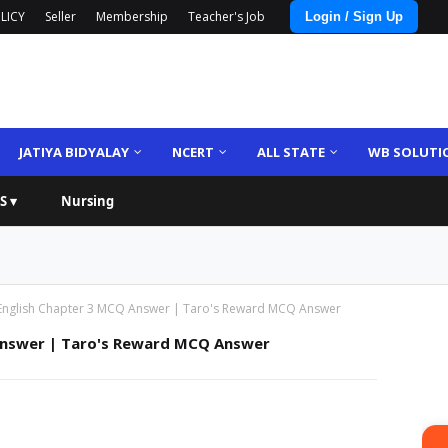
LICY
Seller
Membership
Teacher's Job
Login / Sign Up
JATIYA BIDYALAY
NCERT
ALL STATE
WB SOLUTI
S ▾
Nursing
English Chapter 3 MCQ Answer | Taro's Reward MCQ Answer
Answer | Taro's Reward MCQ Answer