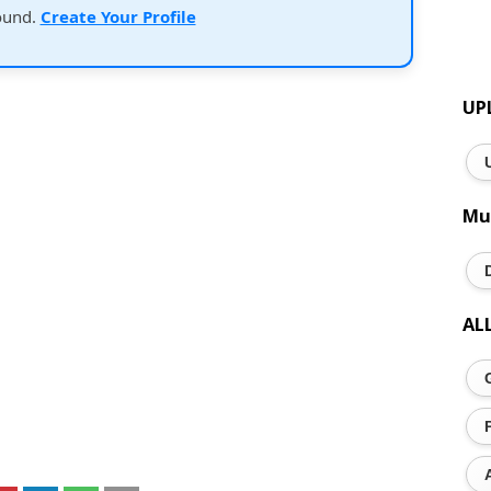
ound.
Create Your Profile
UP
Mu
AL