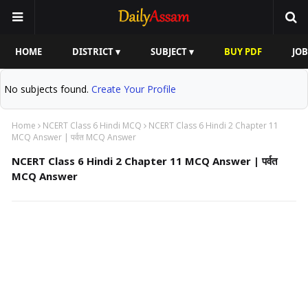
HOME
DISTRICT ▾
SUBJECT ▾
BUY PDF
JOB
No subjects found.
Create Your Profile
Home
NCERT Class 6 Hindi MCQ
NCERT Class 6 Hindi 2 Chapter 11
MCQ Answer | पर्वत MCQ Answer
NCERT Class 6 Hindi 2 Chapter 11 MCQ Answer | पर्वत
MCQ Answer