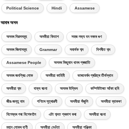
Political Science
Hindi
Assamese
আমাৰ অসম
অসমৰ দিৱসসমূহ
অসমীয়া কিতাপ
সহজ লভ্য বন দৰবৰ গুণ
অসমৰ জিলাসমূহ
Grammar
সমাৰ্থক শব্দ
বিপৰীত শব্দ
Assamese People
অসমৰ কিছুমান ধানৰ প্ৰজাতি
অসমৰ জনপ্ৰিয় লোক
অসমীয়া কাহিনী
ভাৰতবৰ্ষৰ প্ৰৱিত্ৰ তীৰ্থস্থান
অসমীয়া শব্দ
বাক্য ৰচনা
অসমৰ উদ্ভিদ
কম্পিউটাৰত আঁকা ছবি
জীৱ-জন্তু নাম
গণিতৰ সূত্ৰাৱলী
অসমীয়া সঁজুলি
অসমীয়া ব্যাকৰণ
বিশেষ্যৰ পৰা বিশেষণলৈ
এটা শব্দত প্ৰকাশ কৰা
অসমীয়া ৰচনা
মহান লোকৰ বাণী
অসমীয়া নেওঁতা
অসমীয়া পঞ্জিকা