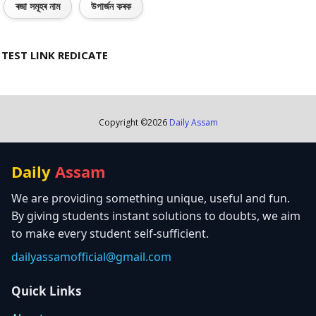
ৰজা সমূহৰ নাম
উপাৰ্জন কৰক
TEST LINK REDICATE
Copyright ©
2026
Daily Assam
Daily
Assam
We are providing something unique, useful and fun.
By giving students instant solutions to doubts, we aim
to make every student self-sufficient.
dailyassamofficial@gmail.com
Quick Links