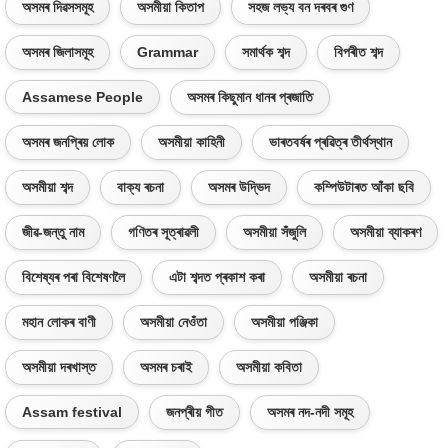
অসমৰ দিৱসসমূহ
অসমীয়া কিতাপ
সহজ লভ্য বন দৰবৰ গুণ
অসমৰ জিলাসমূহ
Grammar
সমাৰ্থক শব্দ
বিপৰীত শব্দ
Assamese People
অসমৰ কিছুমান ধানৰ প্ৰজাতি
অসমৰ জনপ্ৰিয় লোক
অসমীয়া কাহিনী
ভাৰতবৰ্ষৰ প্ৰৱিত্ৰ তীৰ্থস্থান
অসমীয়া শব্দ
বাক্য ৰচনা
অসমৰ উদ্ভিদ
কম্পিউটাৰত আঁকা ছবি
জীৱ-জন্তু নাম
গণিতৰ সূত্ৰাৱলী
অসমীয়া সঁজুলি
অসমীয়া ব্যাকৰণ
বিশেষ্যৰ পৰা বিশেষণলৈ
এটা শব্দত প্ৰকাশ কৰা
অসমীয়া ৰচনা
মহান লোকৰ বাণী
অসমীয়া নেওঁতা
অসমীয়া পঞ্জিকা
অসমীয়া দৰখাস্ত
অসমৰ চৰাই
অসমীয়া কবিতা
Assam festival
জনপ্ৰীয় গীত
অসমৰ নদ-নদী সমূহ