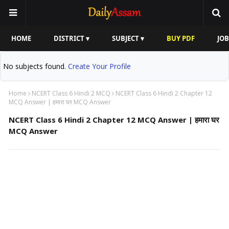
HOME
DISTRICT ▾
SUBJECT ▾
BUY PDF
JOB
No subjects found.
Create Your Profile
Home
NCERT Class 6 Hindi 2 MCQ
NCERT Class 6 Hindi 2 Chapter 12
MCQ Answer | हमारा घर MCQ Answer
NCERT Class 6 Hindi 2 Chapter 12 MCQ Answer | हमारा घर
MCQ Answer