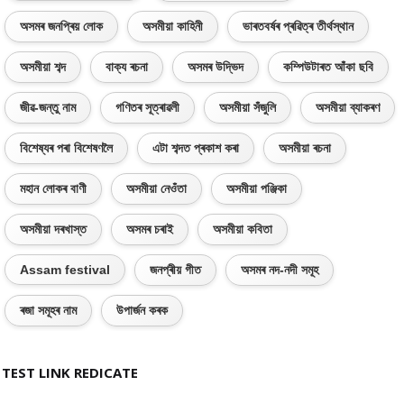
অসমৰ জনপ্ৰিয় লোক
অসমীয়া কাহিনী
ভাৰতবৰ্ষৰ প্ৰৱিত্ৰ তীৰ্থস্থান
অসমীয়া শব্দ
বাক্য ৰচনা
অসমৰ উদ্ভিদ
কম্পিউটাৰত আঁকা ছবি
জীৱ-জন্তু নাম
গণিতৰ সূত্ৰাৱলী
অসমীয়া সঁজুলি
অসমীয়া ব্যাকৰণ
বিশেষ্যৰ পৰা বিশেষণলৈ
এটা শব্দত প্ৰকাশ কৰা
অসমীয়া ৰচনা
মহান লোকৰ বাণী
অসমীয়া নেওঁতা
অসমীয়া পঞ্জিকা
অসমীয়া দৰখাস্ত
অসমৰ চৰাই
অসমীয়া কবিতা
Assam festival
জনপ্ৰীয় গীত
অসমৰ নদ-নদী সমূহ
ৰজা সমূহৰ নাম
উপাৰ্জন কৰক
TEST LINK REDICATE