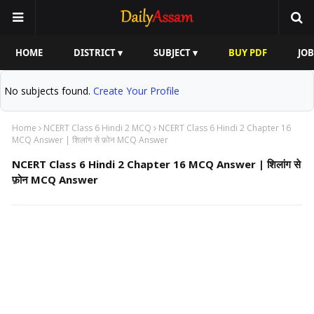
HOME
DISTRICT ▾
SUBJECT ▾
BUY PDF
JOB
No subjects found.
Create Your Profile
Home
NCERT Class 6 Hindi 2 MCQ
NCERT Class 6 Hindi 2 Chapter 16
MCQ Answer | शिलांग से फ़ोन MCQ Answer
NCERT Class 6 Hindi 2 Chapter 16 MCQ Answer | शिलांग से
फ़ोन MCQ Answer