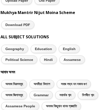
Upload Paper
Old Paper
Mukhya Mantrir Nijut Moina Scheme
Download PDF
ALL SUBJECT SOLUTIONS
Geography
Education
English
Political Science
Hindi
Assamese
আমাৰ অসম
অসমৰ দিৱসসমূহ
অসমীয়া কিতাপ
সহজ লভ্য বন দৰবৰ গুণ
অসমৰ জিলাসমূহ
Grammar
সমাৰ্থক শব্দ
বিপৰীত শব্দ
Assamese People
অসমৰ কিছুমান ধানৰ প্ৰজাতি