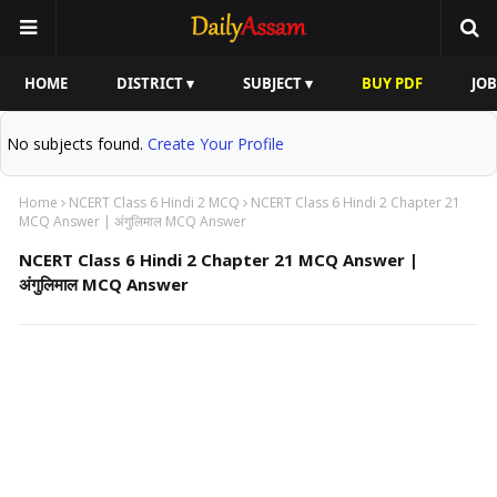
HOME
DISTRICT ▾
SUBJECT ▾
BUY PDF
JOB
No subjects found.
Create Your Profile
Home
NCERT Class 6 Hindi 2 MCQ
NCERT Class 6 Hindi 2 Chapter 21
MCQ Answer | अंगुलिमाल MCQ Answer
NCERT Class 6 Hindi 2 Chapter 21 MCQ Answer |
अंगुलिमाल MCQ Answer