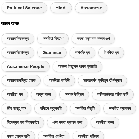
Political Science
Hindi
Assamese
আমাৰ অসম
অসমৰ দিৱসসমূহ
অসমীয়া কিতাপ
সহজ লভ্য বন দৰবৰ গুণ
অসমৰ জিলাসমূহ
Grammar
সমাৰ্থক শব্দ
বিপৰীত শব্দ
Assamese People
অসমৰ কিছুমান ধানৰ প্ৰজাতি
অসমৰ জনপ্ৰিয় লোক
অসমীয়া কাহিনী
ভাৰতবৰ্ষৰ প্ৰৱিত্ৰ তীৰ্থস্থান
অসমীয়া শব্দ
বাক্য ৰচনা
অসমৰ উদ্ভিদ
কম্পিউটাৰত আঁকা ছবি
জীৱ-জন্তু নাম
গণিতৰ সূত্ৰাৱলী
অসমীয়া সঁজুলি
অসমীয়া ব্যাকৰণ
বিশেষ্যৰ পৰা বিশেষণলৈ
এটা শব্দত প্ৰকাশ কৰা
অসমীয়া ৰচনা
মহান লোকৰ বাণী
অসমীয়া নেওঁতা
অসমীয়া পঞ্জিকা