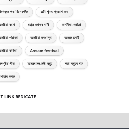
িশেষ্যৰ পৰা বিশেষণলৈ
এটা শব্দত প্ৰকাশ কৰা
সমীয়া ৰচনা
মহান লোকৰ বাণী
অসমীয়া নেওঁতা
সমীয়া পঞ্জিকা
অসমীয়া দৰখাস্ত
অসমৰ চৰাই
সমীয়া কবিতা
Assam festival
নপ্ৰীয় গীত
অসমৰ নদ-নদী সমূহ
ৰজা সমূহৰ নাম
পাৰ্জন কৰক
T LINK REDICATE