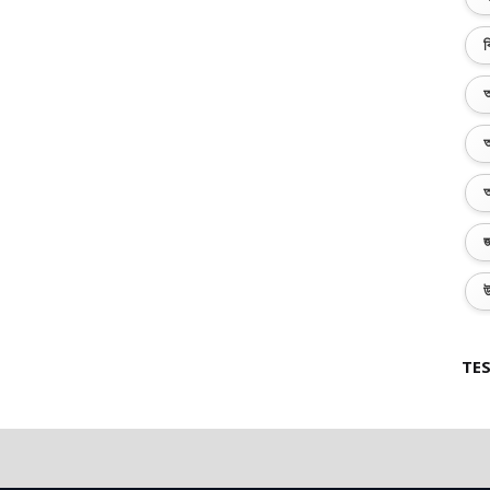
ব
অ
অ
অ
জ
উ
TES