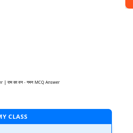
r | राम का वन - गमन MCQ Answer
MY CLASS