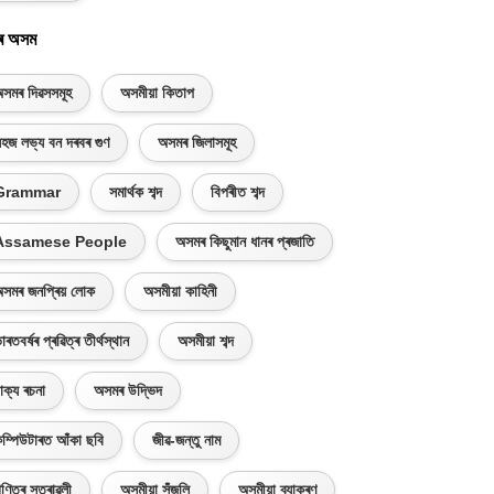
ৰ অসম
সমৰ দিৱসসমূহ
অসমীয়া কিতাপ
হজ লভ্য বন দৰবৰ গুণ
অসমৰ জিলাসমূহ
Grammar
সমাৰ্থক শব্দ
বিপৰীত শব্দ
Assamese People
অসমৰ কিছুমান ধানৰ প্ৰজাতি
সমৰ জনপ্ৰিয় লোক
অসমীয়া কাহিনী
াৰতবৰ্ষৰ প্ৰৱিত্ৰ তীৰ্থস্থান
অসমীয়া শব্দ
াক্য ৰচনা
অসমৰ উদ্ভিদ
ম্পিউটাৰত আঁকা ছবি
জীৱ-জন্তু নাম
ণিতৰ সূত্ৰাৱলী
অসমীয়া সঁজুলি
অসমীয়া ব্যাকৰণ