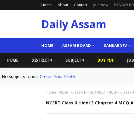
Home
About
Contact
Join Now
PRIVACY PO
Daily Assam
HOME
ASSAM BOARD
SANKARDEV
HOME
DISTRICT ▾
SUBJECT ▾
BUY PDF
JOB
No subjects found.
Create Your Profile
Home
NCERT Class 6 Hindi 3 MCQ
NCERT Class 6 
NCERT Class 6 Hindi 3 Chapter 4 MCQ An