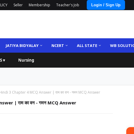
LICY
Seller
Membership
Teacher's Job
Login / Sign Up
JATIYA BIDYALAY
NCERT
ALL STATE
WB SOLUTI
S ▾
Nursing
Hindi 3 Chapter 4 MCQ Answer | राम का वन - गमन MCQ Answer
swer | राम का वन - गमन MCQ Answer