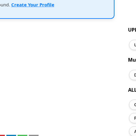
ound.
Create Your Profile
UP
Mu
AL