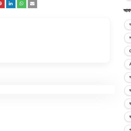
আমা
অ
স
অ
ভ
ব
ক
গ