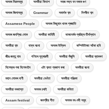
অসমৰ দিৱসসমূহ
অসমীয়া কিতাপ
সহজ লভ্য বন দৰবৰ গুণ
অসমৰ জিলাসমূহ
Grammar
সমাৰ্থক শব্দ
বিপৰীত শব্দ
Assamese People
অসমৰ কিছুমান ধানৰ প্ৰজাতি
অসমৰ জনপ্ৰিয় লোক
অসমীয়া কাহিনী
ভাৰতবৰ্ষৰ প্ৰৱিত্ৰ তীৰ্থস্থান
অসমীয়া শব্দ
বাক্য ৰচনা
অসমৰ উদ্ভিদ
কম্পিউটাৰত আঁকা ছবি
জীৱ-জন্তু নাম
গণিতৰ সূত্ৰাৱলী
অসমীয়া সঁজুলি
অসমীয়া ব্যাকৰণ
বিশেষ্যৰ পৰা বিশেষণলৈ
এটা শব্দত প্ৰকাশ কৰা
অসমীয়া ৰচনা
মহান লোকৰ বাণী
অসমীয়া নেওঁতা
অসমীয়া পঞ্জিকা
অসমীয়া দৰখাস্ত
অসমৰ চৰাই
অসমীয়া কবিতা
Assam festival
জনপ্ৰীয় গীত
অসমৰ নদ-নদী সমূহ