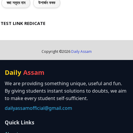
ৰজা সমূহৰ নাম
উপাৰ্জন কৰক
TEST LINK REDICATE
Copyright ©
2026
Daily Assam
Daily
Assam
We are providing something unique, useful and fun.
By giving students instant solutions to doubts, we aim
to make every student self-sufficient.
dailyassamofficial@gmail.com
Quick Links