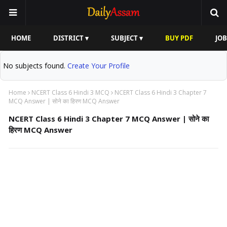
HOME
DISTRICT ▾
SUBJECT ▾
BUY PDF
JOB
No subjects found.
Create Your Profile
Home
NCERT Class 6 Hindi 3 MCQ
NCERT Class 6 Hindi 3 Chapter 7
MCQ Answer | सोने का हिरण MCQ Answer
NCERT Class 6 Hindi 3 Chapter 7 MCQ Answer | सोने का
हिरण MCQ Answer