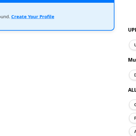
ound.
Create Your Profile
UP
Mu
AL