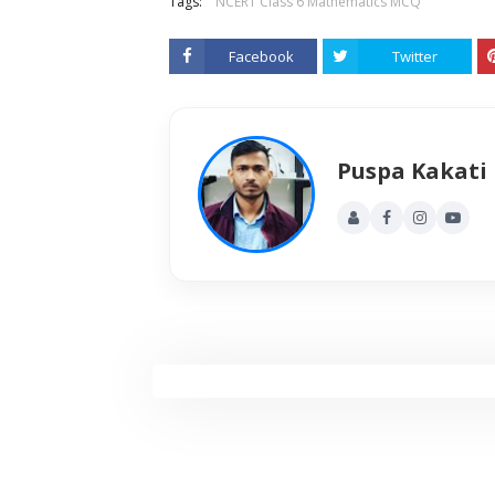
Tags:
NCERT Class 6 Mathematics MCQ
Facebook
Twitter
Puspa Kakati