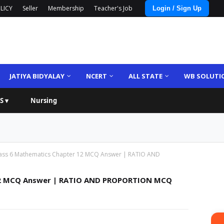
LICY
Seller
Membership
Teacher's Job
Login / Sign Up
JATIYA BIDYALAY
NCERT
ALL STATE
WB SOLUTI
S ▾
Nursing
ass 6 Mathematics Chapter 12 MCQ Answer | RATIO AND
12 MCQ Answer | RATIO AND PROPORTION MCQ