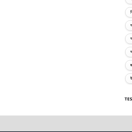
ব
অ
অ
অ
জ
উ
TES