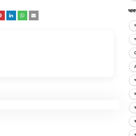
আমা
অ
স
অ
ভ
ব
ক
গ