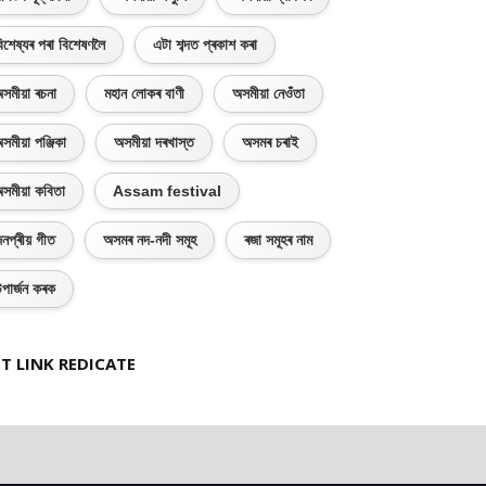
িশেষ্যৰ পৰা বিশেষণলৈ
এটা শব্দত প্ৰকাশ কৰা
সমীয়া ৰচনা
মহান লোকৰ বাণী
অসমীয়া নেওঁতা
সমীয়া পঞ্জিকা
অসমীয়া দৰখাস্ত
অসমৰ চৰাই
সমীয়া কবিতা
Assam festival
নপ্ৰীয় গীত
অসমৰ নদ-নদী সমূহ
ৰজা সমূহৰ নাম
পাৰ্জন কৰক
T LINK REDICATE