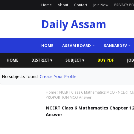
Home
About
Contact
Join Now
PRIVACY PO
Daily Assam
HOME
ASSAM BOARD
SANKARDEV
HOME
DISTRICT ▾
SUBJECT ▾
BUY PDF
JOB
No subjects found.
Create Your Profile
Home
NCERT Class 6 Mathematics MCQ
NCERT Cl
PROPORTION MCQ Answer
NCERT Class 6 Mathematics Chapter 
Answer