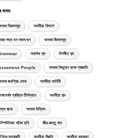
ৰ অসম
সমৰ দিৱসসমূহ
অসমীয়া কিতাপ
হজ লভ্য বন দৰবৰ গুণ
অসমৰ জিলাসমূহ
Grammar
সমাৰ্থক শব্দ
বিপৰীত শব্দ
Assamese People
অসমৰ কিছুমান ধানৰ প্ৰজাতি
সমৰ জনপ্ৰিয় লোক
অসমীয়া কাহিনী
াৰতবৰ্ষৰ প্ৰৱিত্ৰ তীৰ্থস্থান
অসমীয়া শব্দ
াক্য ৰচনা
অসমৰ উদ্ভিদ
ম্পিউটাৰত আঁকা ছবি
জীৱ-জন্তু নাম
ণিতৰ সূত্ৰাৱলী
অসমীয়া সঁজুলি
অসমীয়া ব্যাকৰণ