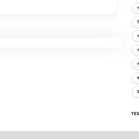
গ
ব
অ
অ
অ
জ
উ
TES