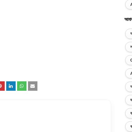
আমা
অ
স
অ
ভ
ব
ক