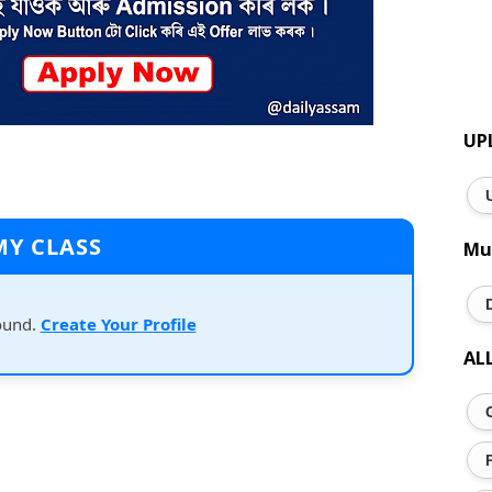
UP
MY CLASS
Mu
ound.
Create Your Profile
AL