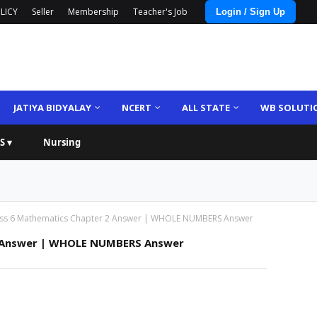
LICY
Seller
Membership
Teacher's Job
Login / Sign Up
JATIYA BIDYALAY
NCERT
ALL STATE
WB SOLUTI
S ▾
Nursing
ss 6 Mathematics Chapter 2 Answer | WHOLE NUMBERS Answer
2 Answer | WHOLE NUMBERS Answer