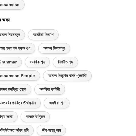
Assamese
ৰ অসম
সমৰ দিৱসসমূহ
অসমীয়া কিতাপ
হজ লভ্য বন দৰবৰ গুণ
অসমৰ জিলাসমূহ
Grammar
সমাৰ্থক শব্দ
বিপৰীত শব্দ
Assamese People
অসমৰ কিছুমান ধানৰ প্ৰজাতি
সমৰ জনপ্ৰিয় লোক
অসমীয়া কাহিনী
াৰতবৰ্ষৰ প্ৰৱিত্ৰ তীৰ্থস্থান
অসমীয়া শব্দ
াক্য ৰচনা
অসমৰ উদ্ভিদ
ম্পিউটাৰত আঁকা ছবি
জীৱ-জন্তু নাম