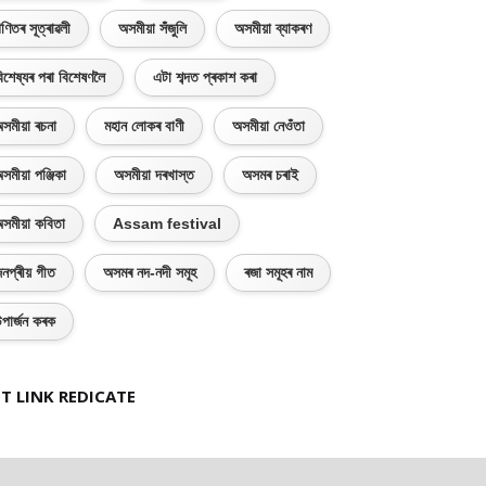
ণিতৰ সূত্ৰাৱলী
অসমীয়া সঁজুলি
অসমীয়া ব্যাকৰণ
িশেষ্যৰ পৰা বিশেষণলৈ
এটা শব্দত প্ৰকাশ কৰা
সমীয়া ৰচনা
মহান লোকৰ বাণী
অসমীয়া নেওঁতা
সমীয়া পঞ্জিকা
অসমীয়া দৰখাস্ত
অসমৰ চৰাই
সমীয়া কবিতা
Assam festival
নপ্ৰীয় গীত
অসমৰ নদ-নদী সমূহ
ৰজা সমূহৰ নাম
পাৰ্জন কৰক
T LINK REDICATE