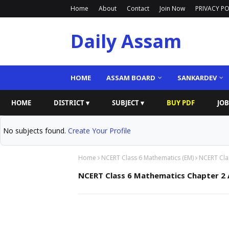
Home
About
Contact
Join Now
PRIVACY PO
Daily Assam
HOME
ASSAM BOARD
SANKARDEV
HOME
DISTRICT ▾
SUBJECT ▾
BUY PDF
JOB
No subjects found.
Create Your Profile
Home
NCERT Class 6 Mathematics (EM)
NCERT Cla
NCERT Class 6 Mathematics Chapter 