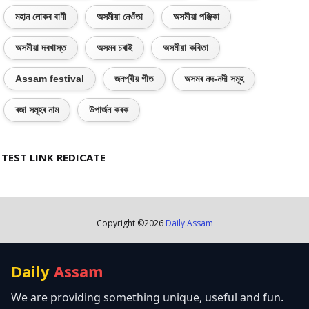
মহান লোকৰ বাণী
অসমীয়া নেওঁতা
অসমীয়া পঞ্জিকা
অসমীয়া দৰখাস্ত
অসমৰ চৰাই
অসমীয়া কবিতা
Assam festival
জনপ্ৰীয় গীত
অসমৰ নদ-নদী সমূহ
ৰজা সমূহৰ নাম
উপাৰ্জন কৰক
TEST LINK REDICATE
Copyright ©
2026
Daily Assam
Daily
Assam
We are providing something unique, useful and fun.