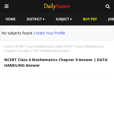
HOME
DISTRICT ▾
SUBJECT ▾
BUY PDF
JOB
No subjects found.
Create Your Profile
Home
NCERT Class 6 Mathematics (EM)
NCERT Class 6 Mathematics
Chapter 9 Answer | DATA HANDLING Answer
NCERT Class 6 Mathematics Chapter 9 Answer | DATA
HANDLING Answer