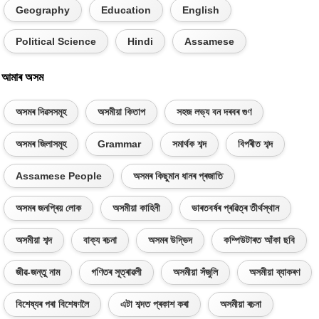
Geography
Education
English
Political Science
Hindi
Assamese
আমাৰ অসম
অসমৰ দিৱসসমূহ
অসমীয়া কিতাপ
সহজ লভ্য বন দৰবৰ গুণ
অসমৰ জিলাসমূহ
Grammar
সমাৰ্থক শব্দ
বিপৰীত শব্দ
Assamese People
অসমৰ কিছুমান ধানৰ প্ৰজাতি
অসমৰ জনপ্ৰিয় লোক
অসমীয়া কাহিনী
ভাৰতবৰ্ষৰ প্ৰৱিত্ৰ তীৰ্থস্থান
অসমীয়া শব্দ
বাক্য ৰচনা
অসমৰ উদ্ভিদ
কম্পিউটাৰত আঁকা ছবি
জীৱ-জন্তু নাম
গণিতৰ সূত্ৰাৱলী
অসমীয়া সঁজুলি
অসমীয়া ব্যাকৰণ
বিশেষ্যৰ পৰা বিশেষণলৈ
এটা শব্দত প্ৰকাশ কৰা
অসমীয়া ৰচনা