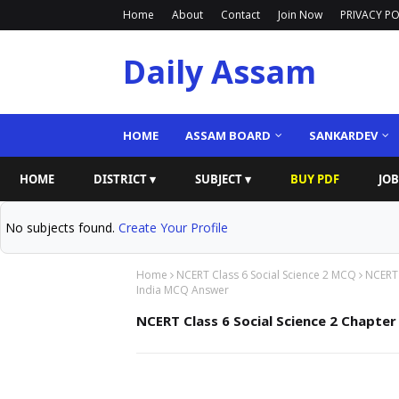
Home
About
Contact
Join Now
PRIVACY PO
Daily Assam
HOME
ASSAM BOARD
SANKARDEV
HOME
DISTRICT ▾
SUBJECT ▾
BUY PDF
JOB
No subjects found.
Create Your Profile
Home
NCERT Class 6 Social Science 2 MCQ
NCERT 
India MCQ Answer
NCERT Class 6 Social Science 2 Chapte