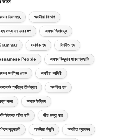
ৰ অসম
সমৰ দিৱসসমূহ
অসমীয়া কিতাপ
হজ লভ্য বন দৰবৰ গুণ
অসমৰ জিলাসমূহ
Grammar
সমাৰ্থক শব্দ
বিপৰীত শব্দ
Assamese People
অসমৰ কিছুমান ধানৰ প্ৰজাতি
সমৰ জনপ্ৰিয় লোক
অসমীয়া কাহিনী
াৰতবৰ্ষৰ প্ৰৱিত্ৰ তীৰ্থস্থান
অসমীয়া শব্দ
াক্য ৰচনা
অসমৰ উদ্ভিদ
ম্পিউটাৰত আঁকা ছবি
জীৱ-জন্তু নাম
ণিতৰ সূত্ৰাৱলী
অসমীয়া সঁজুলি
অসমীয়া ব্যাকৰণ