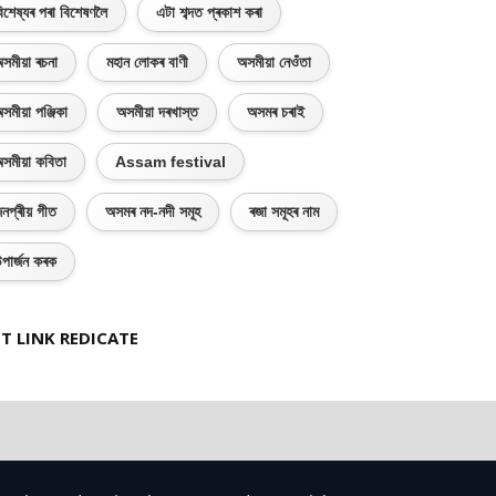
িশেষ্যৰ পৰা বিশেষণলৈ
এটা শব্দত প্ৰকাশ কৰা
সমীয়া ৰচনা
মহান লোকৰ বাণী
অসমীয়া নেওঁতা
সমীয়া পঞ্জিকা
অসমীয়া দৰখাস্ত
অসমৰ চৰাই
সমীয়া কবিতা
Assam festival
নপ্ৰীয় গীত
অসমৰ নদ-নদী সমূহ
ৰজা সমূহৰ নাম
পাৰ্জন কৰক
T LINK REDICATE