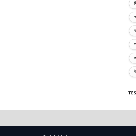
ব
অ
অ
অ
জ
উ
TES