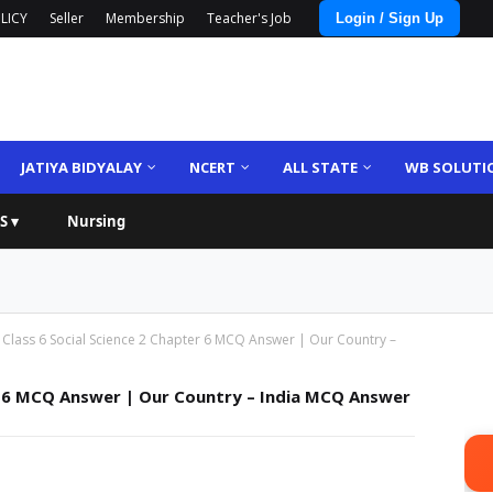
LICY
Seller
Membership
Teacher's Job
Login / Sign Up
JATIYA BIDYALAY
NCERT
ALL STATE
WB SOLUTI
S ▾
Nursing
Class 6 Social Science 2 Chapter 6 MCQ Answer | Our Country –
r 6 MCQ Answer | Our Country – India MCQ Answer