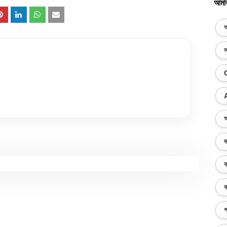
আমা
অ
স
অ
ভ
ব
ক
গ