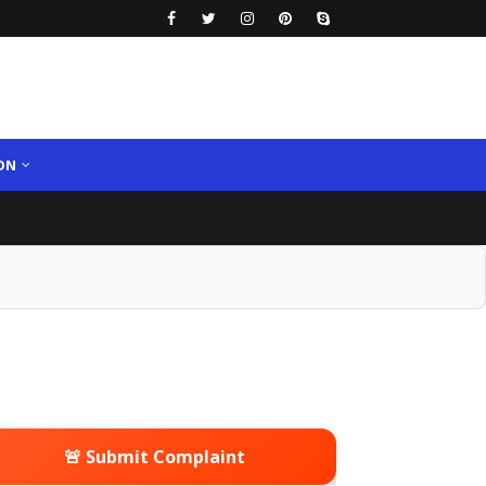
ON
🚨 Submit Complaint