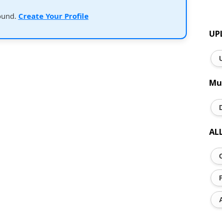
ound.
Create Your Profile
UP
Mu
AL