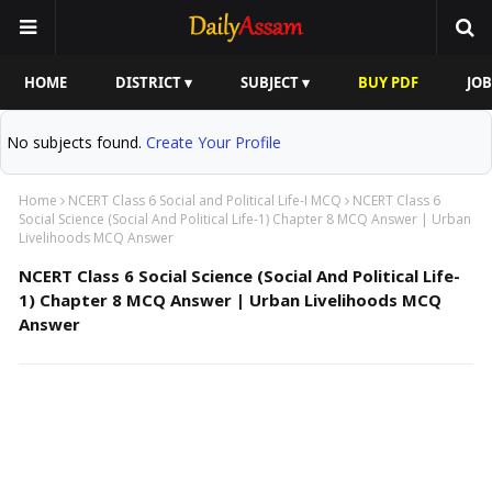
HOME
DISTRICT ▾
SUBJECT ▾
BUY PDF
JOB
No subjects found.
Create Your Profile
Home
NCERT Class 6 Social and Political Life-I MCQ
NCERT Class 6
Social Science (Social And Political Life-1) Chapter 8 MCQ Answer | Urban
Livelihoods MCQ Answer
NCERT Class 6 Social Science (Social And Political Life-
1) Chapter 8 MCQ Answer | Urban Livelihoods MCQ
Answer