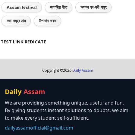
Assam festival
জনপ্ৰীয় গীত
অসমৰ নদ-নদী সমূহ
ৰজা সমূহৰ নাম
উপাৰ্জন কৰক
TEST LINK REDICATE
Copyright ©
2026
Daily Assam
Daily
Assam
We are providing something unique, useful and fun.
By giving students instant solutions to doubts, we aim
to make every student self-sufficient.
dailyassamofficial@gmail.com