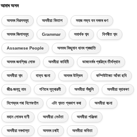
আমাৰ অসম
অসমৰ দিৱসসমূহ
অসমীয়া কিতাপ
সহজ লভ্য বন দৰবৰ গুণ
অসমৰ জিলাসমূহ
Grammar
সমাৰ্থক শব্দ
বিপৰীত শব্দ
Assamese People
অসমৰ কিছুমান ধানৰ প্ৰজাতি
অসমৰ জনপ্ৰিয় লোক
অসমীয়া কাহিনী
ভাৰতবৰ্ষৰ প্ৰৱিত্ৰ তীৰ্থস্থান
অসমীয়া শব্দ
বাক্য ৰচনা
অসমৰ উদ্ভিদ
কম্পিউটাৰত আঁকা ছবি
জীৱ-জন্তু নাম
গণিতৰ সূত্ৰাৱলী
অসমীয়া সঁজুলি
অসমীয়া ব্যাকৰণ
বিশেষ্যৰ পৰা বিশেষণলৈ
এটা শব্দত প্ৰকাশ কৰা
অসমীয়া ৰচনা
মহান লোকৰ বাণী
অসমীয়া নেওঁতা
অসমীয়া পঞ্জিকা
অসমীয়া দৰখাস্ত
অসমৰ চৰাই
অসমীয়া কবিতা