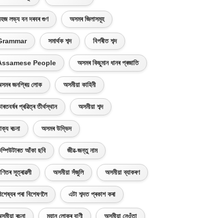
হজ লভ্য বন দৰবৰ গুণ
অসমৰ জিলাসমূহ
Grammar
সমাৰ্থক শব্দ
বিপৰীত শব্দ
Assamese People
অসমৰ কিছুমান ধানৰ প্ৰজাতি
সমৰ জনপ্ৰিয় লোক
অসমীয়া কাহিনী
াৰতবৰ্ষৰ প্ৰৱিত্ৰ তীৰ্থস্থান
অসমীয়া শব্দ
াক্য ৰচনা
অসমৰ উদ্ভিদ
ম্পিউটাৰত আঁকা ছবি
জীৱ-জন্তু নাম
ণিতৰ সূত্ৰাৱলী
অসমীয়া সঁজুলি
অসমীয়া ব্যাকৰণ
িশেষ্যৰ পৰা বিশেষণলৈ
এটা শব্দত প্ৰকাশ কৰা
সমীয়া ৰচনা
মহান লোকৰ বাণী
অসমীয়া নেওঁতা