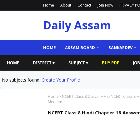
Home
About
Contact
Join Now
PRIVACY PO
Daily Assam
HOME
ASSAM BOARD
SANKARDEV
HOME
DISTRICT ▾
SUBJECT ▾
BUY PDF
JOB
No subjects found.
Create Your Profile
Home
NCERT Class 8 Durva (HM)
NCERT Class 8 Hin
Medium |
NCERT Class 8 Hindi Chapter 18 Answer | "