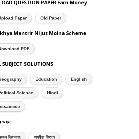
LOAD QUESTION PAPER Earn Money
Upload Paper
Old Paper
khya Mantrir Nijut Moina Scheme
Download PDF
L SUBJECT SOLUTIONS
Geography
Education
English
Political Science
Hindi
Assamese
ৰ অসম
সমৰ দিৱসসমূহ
অসমীয়া কিতাপ