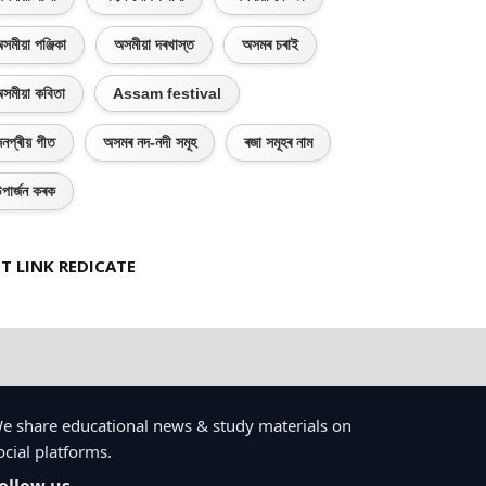
সমীয়া পঞ্জিকা
অসমীয়া দৰখাস্ত
অসমৰ চৰাই
সমীয়া কবিতা
Assam festival
নপ্ৰীয় গীত
অসমৰ নদ-নদী সমূহ
ৰজা সমূহৰ নাম
পাৰ্জন কৰক
T LINK REDICATE
e share educational news & study materials on
ocial platforms.