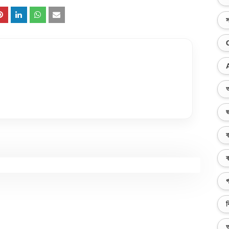
স
অ
ভ
ব
ক
গ
ব
অ