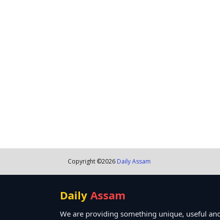
Copyright ©
2026
Daily Assam
Daily
Assam
We are providing something unique, useful and