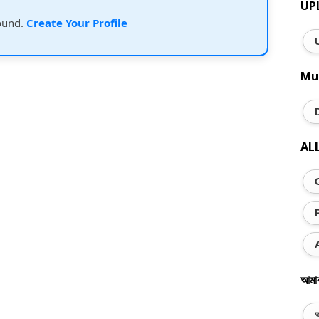
UP
ound.
Create Your Profile
Mu
AL
আমা
অ