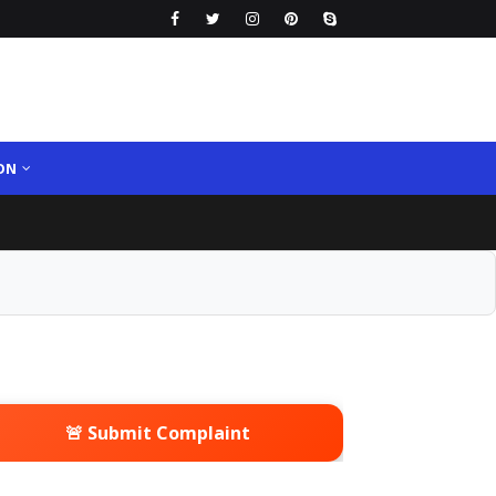
ON
🚨 Submit Complaint