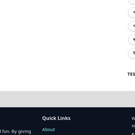
অ
অ
জ
উ
TES
Quick Links
W
s
About
 fun. By giving