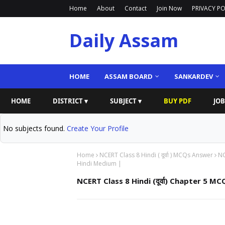
Home
About
Contact
Join Now
PRIVACY PO
Daily Assam
HOME
ASSAM BOARD
SANKARDEV
HOME
DISTRICT ▾
SUBJECT ▾
BUY PDF
JOB
No subjects found.
Create Your Profile
Home
NCERT Class 8 Hindi ( दूर्वा ) MCQs Answer
NC
Hindi Medium |
NCERT Class 8 Hindi (दूर्वा) Chapter 5 MC