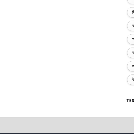
ব
অ
অ
অ
জ
উ
TES