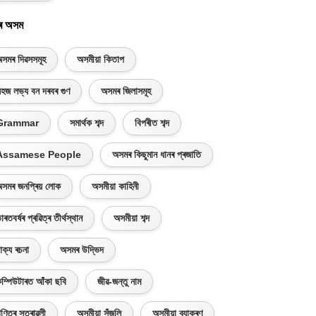
ৰ অসম
সমৰ দিৱসসমূহ
অসমীয়া কিতাপ
হজ লভ্য বন দৰবৰ গুণ
অসমৰ জিলাসমূহ
Grammar
সমাৰ্থক শব্দ
বিপৰীত শব্দ
Assamese People
অসমৰ কিছুমান ধানৰ প্ৰজাতি
সমৰ জনপ্ৰিয় লোক
অসমীয়া কাহিনী
াৰতবৰ্ষৰ প্ৰৱিত্ৰ তীৰ্থস্থান
অসমীয়া শব্দ
াক্য ৰচনা
অসমৰ উদ্ভিদ
ম্পিউটাৰত আঁকা ছবি
জীৱ-জন্তু নাম
ণিতৰ সূত্ৰাৱলী
অসমীয়া সঁজুলি
অসমীয়া ব্যাকৰণ