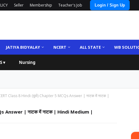
LICY
Seller
Membership
Teacher's Job
Login / Sign Up
JATIYA BIDYALAY
NCERT
ALL STATE
WB SOLUTI
S ▾
Nursing
ERT Class 8 Hindi (दूर्वा) Chapter 5 MCQs Answer | नाटक में नाटक |
Qs Answer | नाटक में नाटक | Hindi Medium |