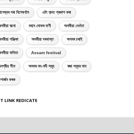
িশেষ্যৰ পৰা বিশেষণলৈ
এটা শব্দত প্ৰকাশ কৰা
সমীয়া ৰচনা
মহান লোকৰ বাণী
অসমীয়া নেওঁতা
সমীয়া পঞ্জিকা
অসমীয়া দৰখাস্ত
অসমৰ চৰাই
সমীয়া কবিতা
Assam festival
নপ্ৰীয় গীত
অসমৰ নদ-নদী সমূহ
ৰজা সমূহৰ নাম
পাৰ্জন কৰক
T LINK REDICATE